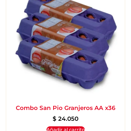
Combo San Pio Granjeros AA x36
$
24.050
Añadir al carrito