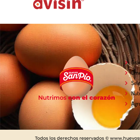
Gra
Ome
Sel
Nut
Nutrimos
con el corazón
Agr
Todos los derechos reservados © www.huevos