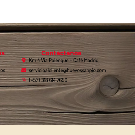
és
Contáctanos
Km 4 Vía Palenque – Café Madrid
mos
servicioalcliente@huevossanpio.com
(+57) 318 614 7656