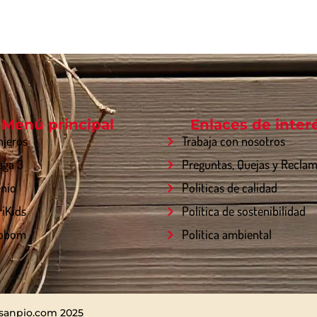
Menú principal
Enlaces de inter
njeros
Trabaja con nosotros
ga 3
Preguntas, Quejas y Recla
enio
Políticas de calidad
riKids
Política de sostenibilidad
obom
Política ambiental
sanpio.com 2025