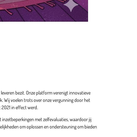
leveren bezit. Onze platform verenigt innovatieve
. Wij voelen trots over onze vergunning door het
 2021 in effect werd.
 inzetbeperkingen met zelfevaluaties, waardoor jij
uidelijkheden om oplossen en ondersteuning om bieden