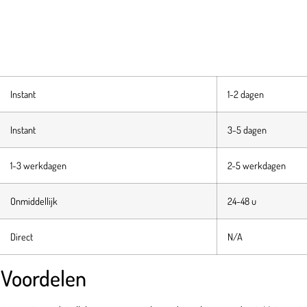
Instant
1-2 dagen
Instant
3-5 dagen
1-3 werkdagen
2-5 werkdagen
Onmiddellijk
24-48 u
Direct
N/A
 Voordelen