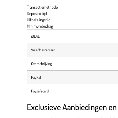
Transactiemethode
Deposito tijd
Uitbetalingstijd
Minimumbedrag
iDEAL
Visa/Mastercard
Overschrijving
PayPal
Paysafecard
Exclusieve Aanbiedingen en