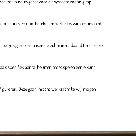
eel zet in nauwgezet voor dit systeem zodanig rap
snoods tarieven doorberekenen welke los van ons invloed
me gok games vereisen de echte inzet daar dit met reële
als specifiek aantal beurten moet spelen eer je kunt
nfigureren. Deze gaan instant werkzaam terwijl mogen