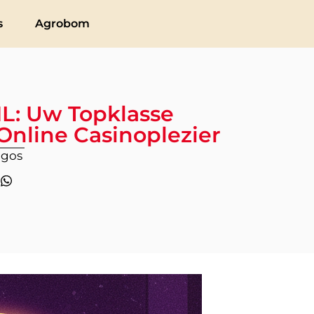
s
Agrobom
NL: Uw Topklasse
 Online Casinoplezier
igos