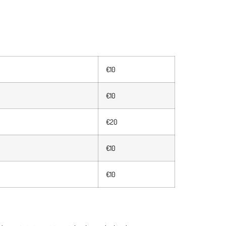
€10
€10
€20
€10
€10