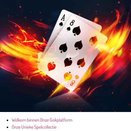
Welkom binnen Onze Gokplatform
Onze Unieke Spelcollectie