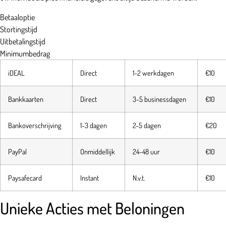
Betaaloptie
Stortingstijd
Uitbetalingstijd
Minimumbedrag
iDEAL
Direct
1-2 werkdagen
€10
Bankkaarten
Direct
3-5 businessdagen
€10
Bankoverschrijving
1-3 dagen
2-5 dagen
€20
PayPal
Onmiddellijk
24-48 uur
€10
Paysafecard
Instant
N.v.t.
€10
Unieke Acties met Beloningen