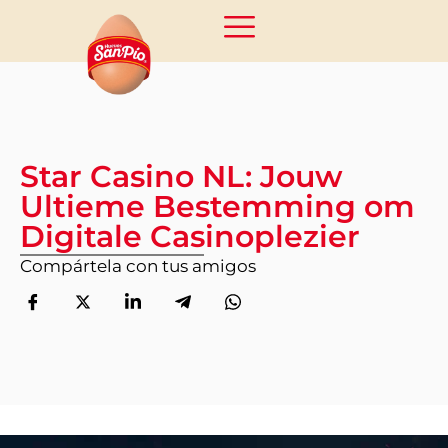
Star Casino NL: Jouw
Ultieme Bestemming om
Digitale Casinoplezier
Compártela con tus amigos