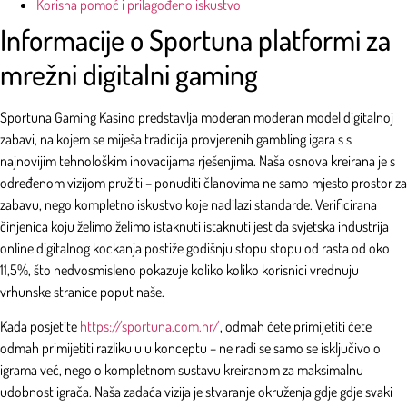
Korisna pomoć i prilagođeno iskustvo
Informacije o Sportuna platformi za
mrežni digitalni gaming
Sportuna Gaming Kasino predstavlja moderan moderan model digitalnoj
zabavi, na kojem se miješa tradicija provjerenih gambling igara s s
najnovijim tehnološkim inovacijama rješenjima. Naša osnova kreirana je s
određenom vizijom pružiti – ponuditi članovima ne samo mjesto prostor za
zabavu, nego kompletno iskustvo koje nadilazi standarde. Verificirana
činjenica koju želimo želimo istaknuti istaknuti jest da svjetska industrija
online digitalnog kockanja postiže godišnju stopu stopu od rasta od oko
11,5%, što nedvosmisleno pokazuje koliko koliko korisnici vrednuju
vrhunske stranice poput naše.
Kada posjetite
https://sportuna.com.hr/
, odmah ćete primijetiti ćete
odmah primijetiti razliku u u konceptu – ne radi se samo se isključivo o
igrama već, nego o kompletnom sustavu kreiranom za maksimalnu
udobnost igrača. Naša zadaća vizija je stvaranje okruženja gdje gdje svaki