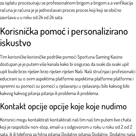
za isplatu procesuiraju se profesionalnom brigom a brigom a a verifikacija
računa je računa je je jednostavan proces proces koji koji se obično
završava u u roku od 24 od 24 sata.
Korisnička pomoć i personalizirano
iskustvo
Tim korisničke korisničke podrške pomoći Sportuna Gaming Kasino
dostupan je je putem više kanala kako bi osigurao da svaki da svaki upit
upit bude brzo riješen brzo riješen riješen Naši. Naši stručnjaci profesionalci
educirani su o svim aspektima platforme aspektima platforme platforme i
spremni su pomoći su pomoći u rješavanju u rješavanju bilo kakvog bilo
kakvog kakvog pitanja pitanja ili problema ili problema.
Kontakt opcije opcije koje koje nudimo
Korisnici mogu kontaktirati kontaktirati naš tim naš tim putem live chata
koji je raspoloživ non-stop, email-a s odgovorom u roku u roku od 2 od 2
sata, ili ili telefona za hitna pitanja Dodatno pitanja Dodatno. Dodatno naša