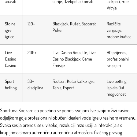
aparati
serije, Džekpot automati
jackpoti, Free
Vrtnje
Stolne
120+
Blackjack, Ružet, Baccarat,
Različite
igre
Poker
varijacije,
igrice
probne inačice
Live
200+
Live Casino Roulette, Live
HD prijenos,
Casino
Casino Blackjack, Game
profesionalni
Casino
Emisije
krupijeri
Sport
30+
Football, Košarkaške igre,
Live betting,
betting
disciplina
Tenis, Esport
Isplata Out
mogućnost
Sportuna Kockarnica posebno se ponosi svojom live svojom živi casino
odjeljkom gdje profesionalni obučeni dealeri vode igre u realnom vremenu.
Svaka sesija prenosi se u visokoj rezoluciji rezoluciji, a interakcija s s
krupijrima stvara autentičnu autentičnu atmosferu fizičkog pravog