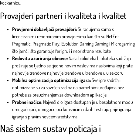
kockarnicu.
Provajderi partneri i kvaliteta i kvalitet
Provjereni dobavljači provajderi:
Surađujemo samo s
licenciranim i renomiranim provajderima kao što su NetEnt
Pragmatic, Pragmatic Play, Evolution Gaming Gaming i Microgaming
što jamči, što garantuje fer igru i i nepristrane rezultate
Redovita ažuriranja obnove:
Naša biblioteka biblioteka sadržaja
proširuje se tjedno se tjedno novim naslovima naslovima koji prate
najnovije trendove najnovije trendove u trendove u u sektoru
Mobilna optimizacija optimizacija igara:
Sve igre sadržaji
optimizirane su za savršen rad na na pametnim uređajima bez
potrebe za preuzimanjem za downloadom aplikacije
Probne inačice:
Najveći dio igara dostupan je u besplatnom modu
omogućujući, omogućujući korisnicima da ih testiraju prije igranja
igranja s pravim novcem sredstvima
Naš sistem sustav poticaja i