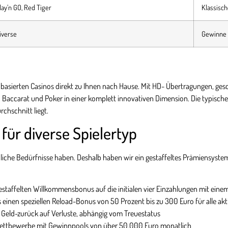
lay’n GO, Red Tiger
Klassisc
iverse
Gewinne ü
ndbasierten Casinos direkt zu Ihnen nach Hause. Mit HD- Übertragungen, g
 Baccarat und Poker in einer komplett innovativen Dimension. Die typisch
chschnitt liegt.
ür diverse Spielertyp
dliche Bedürfnisse haben. Deshalb haben wir ein gestaffeltes Prämiensyste
staffelten Willkommensbonus auf die initialen vier Einzahlungen mit einem
einen speziellen Reload-Bonus von 50 Prozent bis zu 300 Euro für alle akt
Geld-zurück auf Verluste, abhängig vom Treuestatus
ttbewerbe mit Gewinnpools von über 50.000 Euro monatlich