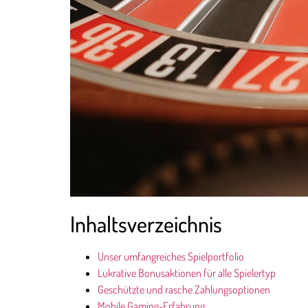
Inhaltsverzeichnis
Unser umfangreiches Spielportfolio
Lukrative Bonusaktionen für alle Spielertyp
Geschützte und rasche Zahlungsoptionen
Mobile Gaming-Erfahrung