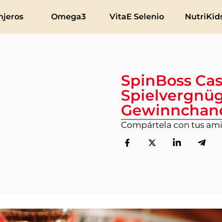
njeros
Omega3
VitaE Selenio
NutriKid
SpinBoss Casi
Spielvergnü
Gewinnchan
Compártela con tus am