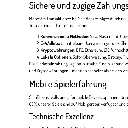
Sichere und zügige Zahlung
Monetäre Transaktionen bei SpinBoss erfolgen durch neue
Transaktionen durchführen können.
Konventionelle Methoden:
Visa, Mastercard, Übe
E-Wallets:
Unmittelbare Überweisungen über Skrill
Kryptowährungen:
BTC, Ethereum, LTC für höchst
Lokale Optionen:
Sofortüberweisung, Giropay, Trus
Die Mindesteinzahlung liegt bei nur zehn Euro, während W
und Kryptowährungen – merklich schneller als bei den vi
Mobile Spielerfahrung
SpinBoss ist vollständig für mobile Devices optimiert. Un
85% unserer Spiele sind auf Mobilgeräten verfügbar und bi
Technische Exzellenz