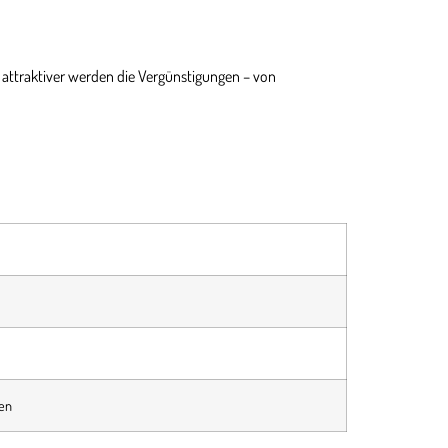
 attraktiver werden die Vergünstigungen – von
gen