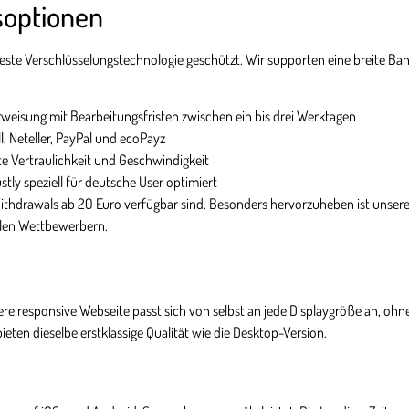
soptionen
ste Verschlüsselungstechnologie geschützt. Wir supporten eine breite Band
rweisung mit Bearbeitungsfristen zwischen ein bis drei Werktagen
, Neteller, PayPal und ecoPayz
e Vertraulichkeit und Geschwindigkeit
tly speziell für deutsche User optimiert
ithdrawals ab 20 Euro verfügbar sind. Besonders hervorzuheben ist unsere 
elen Wettbewerbern.
sere responsive Webseite passt sich von selbst an jede Displaygröße an, ohn
eten dieselbe erstklassige Qualität wie die Desktop-Version.