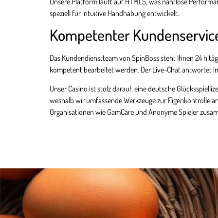
Unsere Platform läuft auf HTML5, was nahtlose Performa
speziell für intuitive Handhabung entwickelt.
Kompetenter Kundenservice
Das Kundendienstteam von SpinBoss steht Ihnen 24 h tägl
kompetent bearbeitet werden. Der Live-Chat antwortet im
Unser Casino ist stolz darauf, eine deutsche Glücksspielli
weshalb wir umfassende Werkzeuge zur Eigenkontrolle anb
Organisationen wie GamCare und Anonyme Spieler zusamm