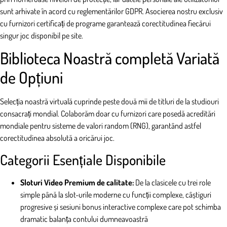
sunt arhivate în acord cu reglementărilor GDPR. Asocierea nostru exclusiv
cu furnizori certificați de programe garantează corectitudinea fiecărui
singur joc disponibil pe site.
Biblioteca Noastră completă Variată
de Opțiuni
Selecția noastră virtuală cuprinde peste două mii de titluri de la studiouri
consacrați mondial. Colaborăm doar cu furnizori care posedă acreditări
mondiale pentru sisteme de valori random (RNG), garantând astfel
corectitudinea absolută a oricărui joc.
Categorii Esențiale Disponibile
Sloturi Video Premium de calitate:
De la clasicele cu trei role
simple până la slot-urile moderne cu funcții complexe, câștiguri
progresive și sesiuni bonus interactive complexe care pot schimba
dramatic balanța contului dumneavoastră