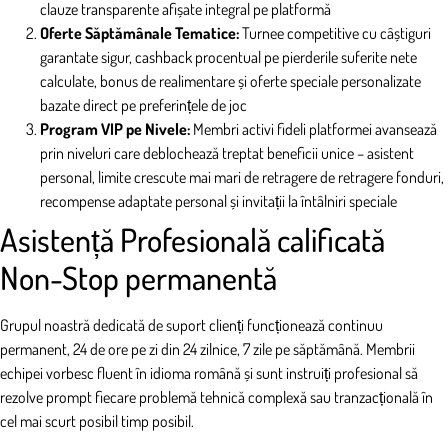
clauze transparente afișate integral pe platformă
Oferte Săptămânale Tematice:
Turnee competitive cu câștiguri
garantate sigur, cashback procentual pe pierderile suferite nete
calculate, bonus de realimentare și oferte speciale personalizate
bazate direct pe preferințele de joc
Program VIP pe Nivele:
Membri activi fideli platformei avansează
prin niveluri care deblochează treptat beneficii unice – asistent
personal, limite crescute mai mari de retragere de retragere fonduri,
recompense adaptate personal și invitații la întâlniri speciale
Asistență Profesională calificată
Non-Stop permanentă
Grupul noastră dedicată de suport clienți funcționează continuu
permanent, 24 de ore pe zi din 24 zilnice, 7 zile pe săptămână. Membrii
echipei vorbesc fluent în idioma română și sunt instruiți profesional să
rezolve prompt fiecare problemă tehnică complexă sau tranzacțională în
cel mai scurt posibil timp posibil.