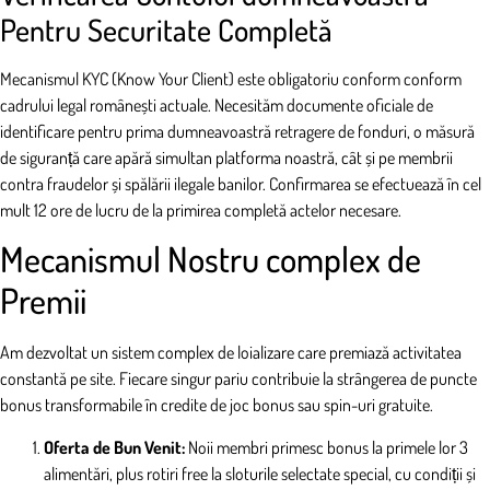
Pentru Securitate Completă
Mecanismul KYC (Know Your Client) este obligatoriu conform conform
cadrului legal românești actuale. Necesităm documente oficiale de
identificare pentru prima dumneavoastră retragere de fonduri, o măsură
de siguranță care apără simultan platforma noastră, cât și pe membrii
contra fraudelor și spălării ilegale banilor. Confirmarea se efectuează în cel
mult 12 ore de lucru de la primirea completă actelor necesare.
Mecanismul Nostru complex de
Premii
Am dezvoltat un sistem complex de loializare care premiază activitatea
constantă pe site. Fiecare singur pariu contribuie la strângerea de puncte
bonus transformabile în credite de joc bonus sau spin-uri gratuite.
Oferta de Bun Venit:
Noii membri primesc bonus la primele lor 3
alimentări, plus rotiri free la sloturile selectate special, cu condiții și