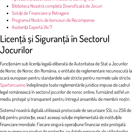
Biblioteca Noastră completă Diversificată de Jocuri
Soluții de Financiare și Retragere
Programul Nostru de bonusuri de Recompense
Asistență Expertă 24/7
Licență și Siguranță în Sectorul
Jocurilor
Funcționăm sub licența legală eliberată de Autoritatea de Stat a Jocurilor
de Noroc de Noroc din România, o entitate de reglementare recunoscută la
scară european pentru standardele sale stricte pentru normele sale stricte.
Spartancasino
îndeplinește toate reglementările juridice impuse de cadrul
legal românească în sectorul jocurilor de noroc online, furnizând astfel un
mediu protejat și transparent pentru întregul ansamblu de membrii noștri.
Sistemul noastră digitală utilizează protocoale de securizare SSL cu 256 de
biți pentru protecție, exact aceeași soluție implementată de instituțiile
financiare mondiale. Fiecare singură operațiune financiar este protejată
prin numeroase niveluri de protecție, iar datele personale ale utilizatorilor