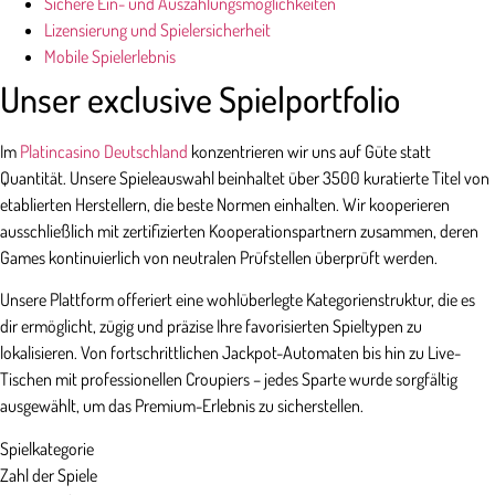
Sichere Ein- und Auszahlungsmöglichkeiten
Lizensierung und Spielersicherheit
Mobile Spielerlebnis
Unser exclusive Spielportfolio
Im
Platincasino Deutschland
konzentrieren wir uns auf Güte statt
Quantität. Unsere Spieleauswahl beinhaltet über 3500 kuratierte Titel von
etablierten Herstellern, die beste Normen einhalten. Wir kooperieren
ausschließlich mit zertifizierten Kooperationspartnern zusammen, deren
Games kontinuierlich von neutralen Prüfstellen überprüft werden.
Unsere Plattform offeriert eine wohlüberlegte Kategorienstruktur, die es
dir ermöglicht, zügig und präzise Ihre favorisierten Spieltypen zu
lokalisieren. Von fortschrittlichen Jackpot-Automaten bis hin zu Live-
Tischen mit professionellen Croupiers – jedes Sparte wurde sorgfältig
ausgewählt, um das Premium-Erlebnis zu sicherstellen.
Spielkategorie
Zahl der Spiele