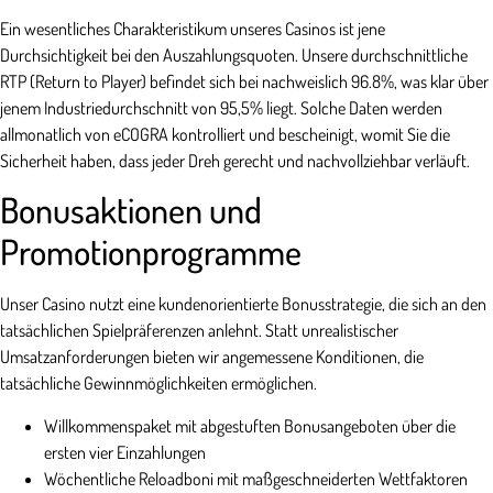
Ein wesentliches Charakteristikum unseres Casinos ist jene
Durchsichtigkeit bei den Auszahlungsquoten. Unsere durchschnittliche
RTP (Return to Player) befindet sich bei nachweislich 96.8%, was klar über
jenem Industriedurchschnitt von 95,5% liegt. Solche Daten werden
allmonatlich von eCOGRA kontrolliert und bescheinigt, womit Sie die
Sicherheit haben, dass jeder Dreh gerecht und nachvollziehbar verläuft.
Bonusaktionen und
Promotionprogramme
Unser Casino nutzt eine kundenorientierte Bonusstrategie, die sich an den
tatsächlichen Spielpräferenzen anlehnt. Statt unrealistischer
Umsatzanforderungen bieten wir angemessene Konditionen, die
tatsächliche Gewinnmöglichkeiten ermöglichen.
Willkommenspaket mit abgestuften Bonusangeboten über die
ersten vier Einzahlungen
Wöchentliche Reloadboni mit maßgeschneiderten Wettfaktoren