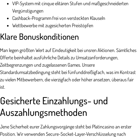
VIP-System mit cinque elitären Stufen und maßgeschneiderten
Vergünstigungen
Cashback-Programm frei von versteckten Klauseln
Wettbewerbe mit zugesicherten Preistöpfen
Klare Bonuskonditionen
Man legen größten Wert auf Eindeutigkeit bei unsren Aktionen. Sämtliches
Offerte beinhaltet ausführliche Details zu Umsatzanforderungen,
Zeitbegrenzungen und zugelassenen Games. Unsere
Standardumsatzbedingung steht bei fünfunddreißigfach, was im Kontrast
zu vielen Mitbewerbern, die vierzigfach oder höher ansetzen, überaus fair
ist.
Gesicherte Einzahlungs- und
Auszahlungsmethoden
Jene Sicherheit eurer Zahlungsvorgänge steht bei Platincasino an erster
Position. Wir verwenden Secure-Socket-Layer-Verschlüsselung nach