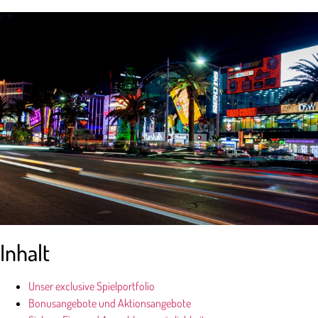
Inhalt
Unser exclusive Spielportfolio
Bonusangebote und Aktionsangebote