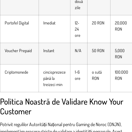
două
zile
Portofel Digital
Imediat
12-
20 RON
20,000
24
RON
ore
Voucher Prepaid
Instant
N/A
50 RON
5,000
RON
Criptomonede
cincisprezece
1-6
o sută
100.000
până la
ore
RON
RON
treizeci min
Politica Noastră de Validare Know Your
Customer
Potrivit regulilor Autorității Național pentru Gaming de Noroc (ONJN),
implementăm procese stricte de validare a identității personale. Acest