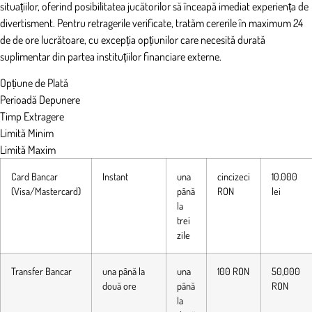
situațiilor, oferind posibilitatea jucătorilor să înceapă imediat experiența de
divertisment. Pentru retragerile verificate, tratăm cererile în maximum 24
de de ore lucrătoare, cu excepția opțiunilor care necesită durată
suplimentar din partea instituțiilor financiare externe.
Opțiune de Plată
Perioadă Depunere
Timp Extragere
Limită Minim
Limită Maxim
Card Bancar
Instant
una
cincizeci
10.000
(Visa/Mastercard)
până
RON
lei
la
trei
zile
Transfer Bancar
una până la
una
100 RON
50,000
două ore
până
RON
la