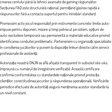
crearea contului până la tehnici avansate de gaming răspunzător.
Secțiunea FAQ este structurată rațional, permițând găsirea rapidă a
răspunsurilor fără a contacta suportul pentru întrebări standard.
Promovăm activ jocul responsabil prin instrumente concrete: limite auto-
impuse pentru depuneri, mizare și timp petrecut pe sistem, opțiuni de
auto-excludere temporară sau permanentă și materiale educative privind
identificarea conduitei problematic. Parteneriem cu organizații specializate
în consilierea jucătorilor și punem la dispoziție linkuri directe către servicii
profesionale de asistență.
Autorizația noastră ONJN se află afișată transparent în subsolul site-ului,
împreună cu numărul de înregistrare verificabil. Această certificare
confirmă conformitatea cu standardele naționale privind protecția
clienților, corectitudinea jocurilor și răspunderea operațională. Verificările
periodice efectuate de autorități asigură menținerea acestor standarde la
un nivel constant.