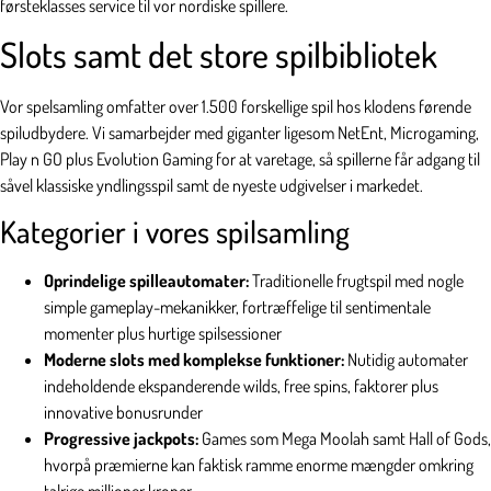
førsteklasses service til vor nordiske spillere.
Slots samt det store spilbibliotek
Vor spelsamling omfatter over 1.500 forskellige spil hos klodens førende
spiludbydere. Vi samarbejder med giganter ligesom NetEnt, Microgaming,
Play n GO plus Evolution Gaming for at varetage, så spillerne får adgang til
såvel klassiske yndlingsspil samt de nyeste udgivelser i markedet.
Kategorier i vores spilsamling
Oprindelige spilleautomater:
Traditionelle frugtspil med nogle
simple gameplay-mekanikker, fortræffelige til sentimentale
momenter plus hurtige spilsessioner
Moderne slots med komplekse funktioner:
Nutidig automater
indeholdende ekspanderende wilds, free spins, faktorer plus
innovative bonusrunder
Progressive jackpots:
Games som Mega Moolah samt Hall of Gods,
hvorpå præmierne kan faktisk ramme enorme mængder omkring