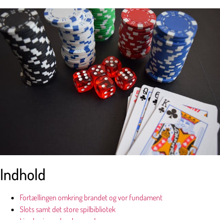
Indhold
Fortællingen omkring brandet og vor fundament
Slots samt det store spilbibliotek