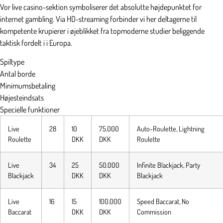
Vor live casino-sektion symboliserer det absolutte højdepunktet for
internet gambling. Via HD-streaming forbinder vi her deltagerne til
kompetente krupierer i øjeblikket fra topmoderne studier beliggende
taktisk fordelt i i Europa.
Spiltype
Antal borde
Minimumsbetaling
Højesteindsats
Specielle funktioner
Live
28
10
75.000
Auto-Roulette, Lightning
Roulette
DKK
DKK
Roulette
Live
34
25
50.000
Infinite Blackjack, Party
Blackjack
DKK
DKK
Blackjack
Live
16
15
100.000
Speed Baccarat, No
Baccarat
DKK
DKK
Commission