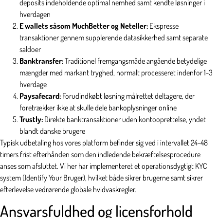
deposits indeholdende optimal nemhed samt kendte løsninger i
hverdagen
E wallets såsom MuchBetter og Neteller:
Ekspresse
transaktioner gennem supplerende datasikkerhed samt separate
saldoer
Banktransfer:
Traditionel fremgangsmåde angående betydelige
mængder med markant tryghed, normalt processeret indenfor 1-3
hverdage
Paysafecard:
Forudindkøbt løsning målrettet deltagere, der
foretrækker ikke at skulle dele bankoplysninger online
Trustly:
Direkte banktransaktioner uden kontooprettelse, yndet
blandt danske brugere
Typisk udbetaling hos vores platform befinder sig ved i intervallet 24-48
timers frist efterhånden som den indledende bekræftelsesprocedure
anses som afsluttet. Vi her har implementeret et operationsdygtigt KYC
system (Identify Your Bruger), hvilket både sikrer brugerne samt sikrer
efterlevelse vedrørende globale hvidvaskregler.
Ansvarsfuldhed og licensforhold