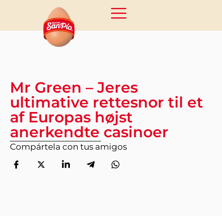
Mr Green – Jeres
ultimative rettesnor til et
af Europas højst
anerkendte casinoer
Compártela con tus amigos