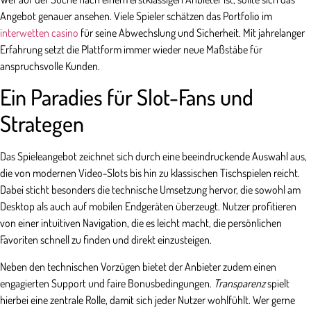
Angebot genauer ansehen. Viele Spieler schätzen das Portfolio im
interwetten casino
für seine Abwechslung und Sicherheit. Mit jahrelanger
Erfahrung setzt die Plattform immer wieder neue Maßstäbe für
anspruchsvolle Kunden.
Ein Paradies für Slot-Fans und
Strategen
Das Spieleangebot zeichnet sich durch eine beeindruckende Auswahl aus,
die von modernen Video-Slots bis hin zu klassischen Tischspielen reicht.
Dabei sticht besonders die technische Umsetzung hervor, die sowohl am
Desktop als auch auf mobilen Endgeräten überzeugt. Nutzer profitieren
von einer intuitiven Navigation, die es leicht macht, die persönlichen
Favoriten schnell zu finden und direkt einzusteigen.
Neben den technischen Vorzügen bietet der Anbieter zudem einen
engagierten Support und faire Bonusbedingungen.
Transparenz
spielt
hierbei eine zentrale Rolle, damit sich jeder Nutzer wohlfühlt. Wer gerne