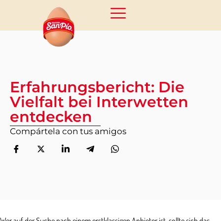
Erfahrungsbericht: Die
Vielfalt bei Interwetten
entdecken
Compártela con tus amigos
Wer auf der Suche nach einem erstklassigen Anbieter ist, sollte sich das