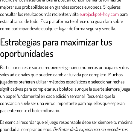
mejorar sus probabilidades en grandes sorteos europeos. Si quieres
consultar los resultados más recientes visita
eurojackpot-hoy.com
para
estar al tanto de todo. Esta plataforma te ofrece una guía clara sobre
cómo participar desde cualquier lugar de forma segura y sencilla.
Estrategias para maximizar tus
oportunidades
Participar en este sorteo requiere elegir cinco números principales y dos
soles adicionales que pueden cambiar tu vida por completo. Muchos
jugadores prefieren utilizar métodos estadísticos o seleccionar fechas
significativas para completar sus boletos, aunque la suerte siempre juega
un papel fundamental en cada edición semanal. Recuerda que la
constancia suele ser una virtud importante para aquellos que esperan
pacientemente el bote millonario.
Es esencial recordar que el juego responsable debe ser siempre tu máxima
prioridad al comprar boletos.
Disfrutar de la experiencia sin exceder tus