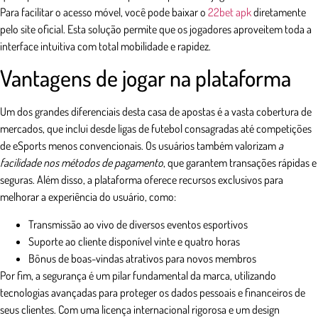
Para facilitar o acesso móvel, você pode baixar o
22bet apk
diretamente
pelo site oficial. Esta solução permite que os jogadores aproveitem toda a
interface intuitiva com total mobilidade e rapidez.
Vantagens de jogar na plataforma
Um dos grandes diferenciais desta casa de apostas é a vasta cobertura de
mercados, que inclui desde ligas de futebol consagradas até competições
de eSports menos convencionais. Os usuários também valorizam
a
facilidade nos métodos de pagamento
, que garantem transações rápidas e
seguras. Além disso, a plataforma oferece recursos exclusivos para
melhorar a experiência do usuário, como:
Transmissão ao vivo de diversos eventos esportivos
Suporte ao cliente disponível vinte e quatro horas
Bônus de boas-vindas atrativos para novos membros
Por fim, a segurança é um pilar fundamental da marca, utilizando
tecnologias avançadas para proteger os dados pessoais e financeiros de
seus clientes. Com uma licença internacional rigorosa e um design