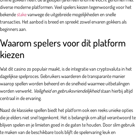
diverse moderne platformen. Veel spelers kiezen tegenwoordig voor het
bekende
stake
vanwege de uitgebreide mogelijkheden en snelle
transacties. Het aanbod is breed en spreekt zowel ervaren gokkers als
beginners aan.
Waarom spelers voor dit platform
kiezen
Wat dit casino zo populair maakt, is de integratie van cryptovaluta in het
dagelijkse spelproces. Gebruikers waarderen de transparante manier
waarop spellen worden beheerd en de snelheid waarmee uitbetalingen
worden verwerkt.
Veiligheid en gebruiksvriendelijkheid
staan hierbij altijd
centraal in de ervaring.
Naast de klassieke spellen biedt het platform ook een reeks unieke opties
die je elders niet snel tegenkomt. Het is belangrijk om altijd verantwoord te
blijven spelen en je limieten goed in de gaten te houden. Door slim gebruik
te maken van de beschikbare tools blijft de spelervaring leuk en