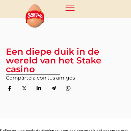
Een diepe duik in de
wereld van het Stake
casino
Compártela con tus amigos
Online gokken heeft de afgelopen jaren een enorme vlucht genomen met