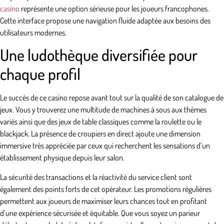
casino
représente une option sérieuse pour les joueurs francophones.
Cette interface propose une navigation fluide adaptée aux besoins des
utilisateurs modernes.
Une ludothèque diversifiée pour
chaque profil
Le succès de ce casino repose avant tout sur la qualité de son catalogue de
jeux. Vous y trouverez une multitude de machines à sous aux thèmes
variés ainsi que des jeux de table classiques comme la roulette ou le
blackjack. La présence de croupiers en direct ajoute une dimension
immersive très appréciée par ceux qui recherchent les sensations d’un
établissement physique depuis leur salon.
La sécurité des transactions et la réactivité du service client sont
également des points forts de cet opérateur. Les promotions régulières
permettent aux joueurs de maximiser leurs chances tout en profitant
d’une expérience sécurisée et équitable. Que vous soyez un parieur