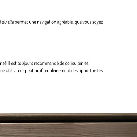
é du site
permet une navigation agréable, que vous soyez
risé. Il est toujours recommandé de consulter les
 utilisateur peut profiter pleinement des opportunités