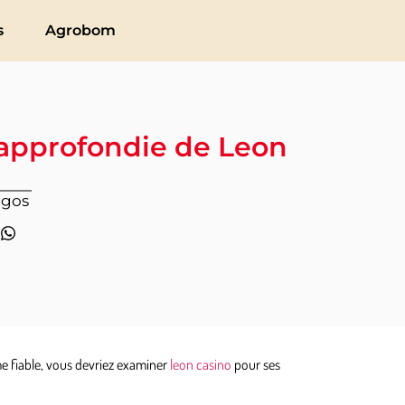
s
Agrobom
approfondie de Leon
igos
me fiable, vous devriez examiner
leon casino
pour ses