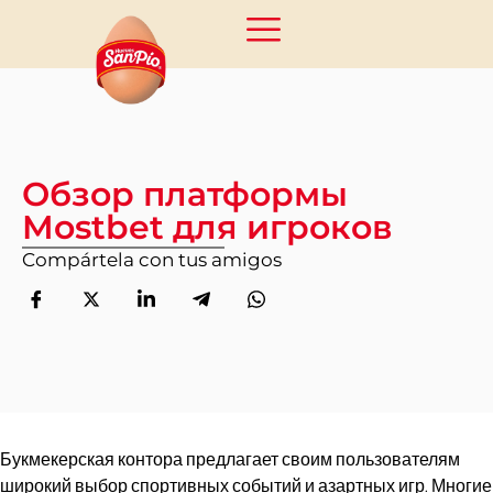
Обзор платформы
Mostbet для игроков
Compártela con tus amigos
Букмекерская контора предлагает своим пользователям
широкий выбор спортивных событий и азартных игр. Многие