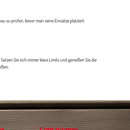
nau zu prüfen, bevor man seine Einsätze platziert.
Setzen Sie sich immer klare Limits und genießen Sie die
ießen.
és
Contáctanos