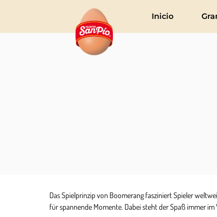
Inicio
Gra
Das Spielprinzip von Boomerang fasziniert Spieler weltwe
für spannende Momente. Dabei steht der Spaß immer im 