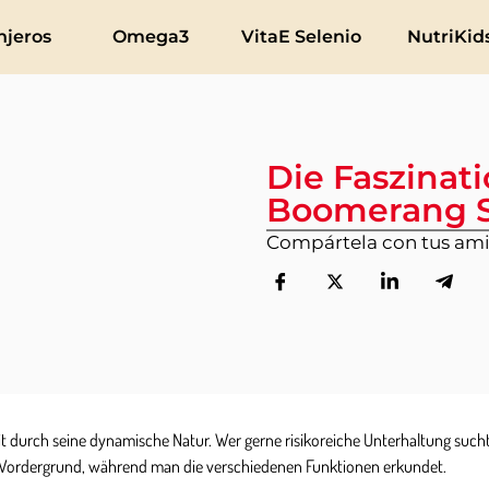
njeros
Omega3
VitaE Selenio
NutriKid
Die Faszinat
Boomerang S
Compártela con tus am
it durch seine dynamische Natur. Wer gerne risikoreiche Unterhaltung such
Vordergrund, während man die verschiedenen Funktionen erkundet.