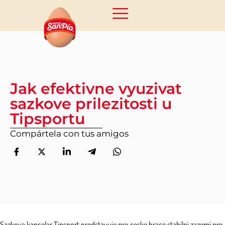
Jak efektivne vyuzivat
sazkove prilezitosti u
Tipsportu
Compártela con tus amigos
Sazkova kancelar Tipsport predstavuje pro ceske hrace stabilni zazemi pro