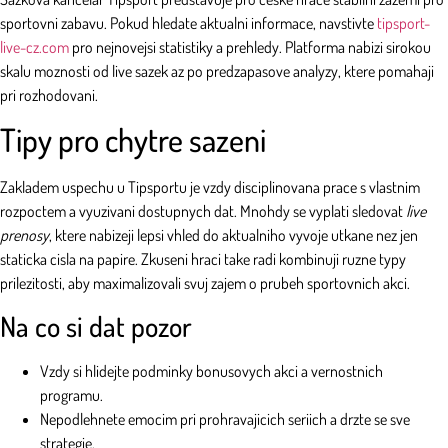
sportovni zabavu. Pokud hledate aktualni informace, navstivte
tipsport-
live-cz.com
pro nejnovejsi statistiky a prehledy. Platforma nabizi sirokou
skalu moznosti od live sazek az po predzapasove analyzy, ktere pomahaji
pri rozhodovani.
Tipy pro chytre sazeni
Zakladem uspechu u Tipsportu je vzdy disciplinovana prace s vlastnim
rozpoctem a vyuzivani dostupnych dat. Mnohdy se vyplati sledovat
live
prenosy
, ktere nabizeji lepsi vhled do aktualniho vyvoje utkane nez jen
staticka cisla na papire. Zkuseni hraci take radi kombinuji ruzne typy
prilezitosti, aby maximalizovali svuj zajem o prubeh sportovnich akci.
Na co si dat pozor
Vzdy si hlidejte podminky bonusovych akci a vernostnich
programu.
Nepodlehnete emocim pri prohravajicich seriich a drzte se sve
strategie.