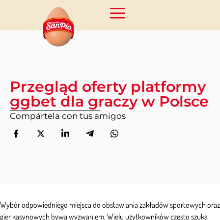
Przegląd oferty platformy
ggbet dla graczy w Polsce
Compártela con tus amigos
Wybór odpowiedniego miejsca do obstawiania zakładów sportowych oraz
gier kasynowych bywa wyzwaniem. Wielu użytkowników często szuka