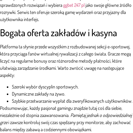
sprawdzonych rozwiązań i wybiera
ggbet 247 pl
jako swoje główne źródło
rozrywki. Serwis ten oferuje szeroką gamę wydarzeń oraz przyjazny dla
użytkownika interfejs.
Bogata oferta zakładów i kasyna
Platforma ta słynie przede wszystkim z rozbudowanej sekcji e-sportowej,
która przyciąga fanów wirtualnej rywalizacji z całego świata. Gracze mogą
liczyć na regularne bonusy oraz różnorodne metody płatności, które
ułatwiają zarządzanie środkami. Warto zwrócić uwagę na następujące
aspekty:
Szeroki wybór dyscyplin sportowych.
Dynamiczne zakłady na żywo.
Szybkie przetwarzanie wypłat dla zweryfikowanych użytkowników.
Podsumowując, każdy pasjonat gamingu znajdzie tutaj coś dla siebie,
niezależnie od stopnia zaawansowania.
Pamiętaj jednak o odpowiedzialnej
grze
i zawsze kontroluj swój czas spędzany przy monitorze, aby zachować
balans między zabawą a codziennymi obowiązkami.