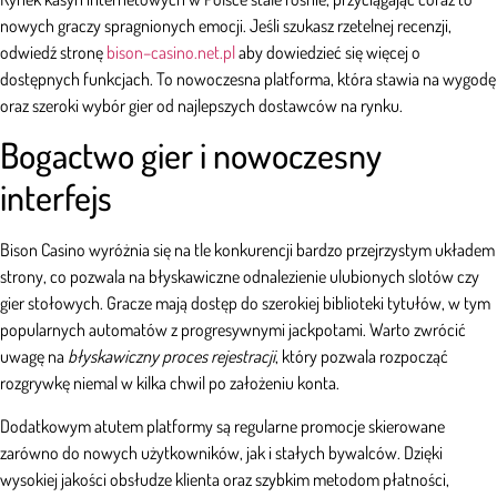
nowych graczy spragnionych emocji. Jeśli szukasz rzetelnej recenzji,
odwiedź stronę
bison–casino.net.pl
aby dowiedzieć się więcej o
dostępnych funkcjach. To nowoczesna platforma, która stawia na wygodę
oraz szeroki wybór gier od najlepszych dostawców na rynku.
Bogactwo gier i nowoczesny
interfejs
Bison Casino wyróżnia się na tle konkurencji bardzo przejrzystym układem
strony, co pozwala na błyskawiczne odnalezienie ulubionych slotów czy
gier stołowych. Gracze mają dostęp do szerokiej biblioteki tytułów, w tym
popularnych automatów z progresywnymi jackpotami. Warto zwrócić
uwagę na
błyskawiczny proces rejestracji
, który pozwala rozpocząć
rozgrywkę niemal w kilka chwil po założeniu konta.
Dodatkowym atutem platformy są regularne promocje skierowane
zarówno do nowych użytkowników, jak i stałych bywalców. Dzięki
wysokiej jakości obsłudze klienta oraz szybkim metodom płatności,