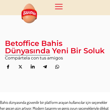
Betoffice Bahis
Dünyasında Yeni Bir Soluk
Compártela con tus amigos
Bahis dünyasında güvenilir bir platform arayan kullanıcılar için seçenekler
her geçen gün artıyor. Modern tasarımı ve geniş oyun seçenekleriyle dikkat