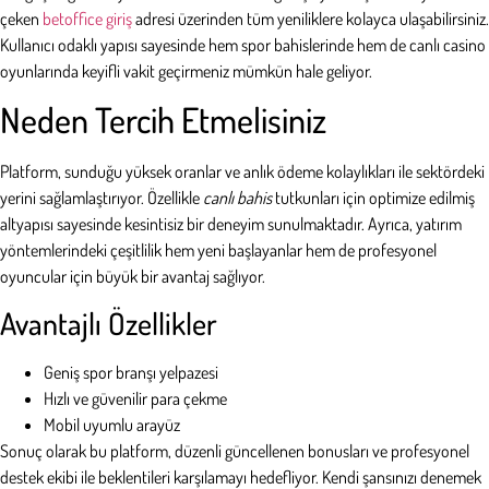
çeken
betoffice giriş
adresi üzerinden tüm yeniliklere kolayca ulaşabilirsiniz.
Kullanıcı odaklı yapısı sayesinde hem spor bahislerinde hem de canlı casino
oyunlarında keyifli vakit geçirmeniz mümkün hale geliyor.
Neden Tercih Etmelisiniz
Platform, sunduğu yüksek oranlar ve anlık ödeme kolaylıkları ile sektördeki
yerini sağlamlaştırıyor. Özellikle
canlı bahis
tutkunları için optimize edilmiş
altyapısı sayesinde kesintisiz bir deneyim sunulmaktadır. Ayrıca, yatırım
yöntemlerindeki çeşitlilik hem yeni başlayanlar hem de profesyonel
oyuncular için büyük bir avantaj sağlıyor.
Avantajlı Özellikler
Geniş spor branşı yelpazesi
Hızlı ve güvenilir para çekme
Mobil uyumlu arayüz
Sonuç olarak bu platform, düzenli güncellenen bonusları ve profesyonel
destek ekibi ile beklentileri karşılamayı hedefliyor. Kendi şansınızı denemek