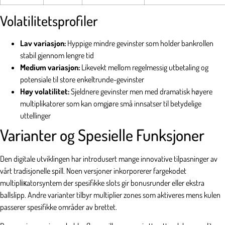
Volatilitetsprofiler
Lav variasjon:
Hyppige mindre gevinster som holder bankrollen
stabil gjennom lengre tid
Medium variasjon:
Likevekt mellom regelmessig utbetaling og
potensiale til store enkeltrunde-gevinster
Høy volatilitet:
Sjeldnere gevinster men med dramatisk høyere
multiplikatorer som kan omgjøre små innsatser til betydelige
uttellinger
Varianter og Spesielle Funksjoner
Den digitale utviklingen har introdusert mange innovative tilpasninger av
vårt tradisjonelle spill. Noen versjoner inkorporerer fargekodet
multiplікatorsyntem der spesifikke slots gir bonusrunder eller ekstra
ballslipp. Andre varianter tilbyr multiplier zones som aktiveres mens kulen
passerer spesifikke områder av brettet.