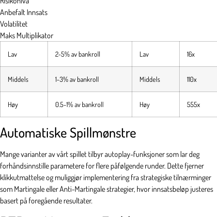
Risikonivå
Anbefalt Innsats
Volatilitet
Maks Multiplikator
Lav
2-5% av bankroll
Lav
16x
Middels
1-3% av bankroll
Middels
110x
Høy
0.5-1% av bankroll
Høy
555x
Automatiske Spillmønstre
Mange varianter av vårt spillet tilbyr autoplay-funksjoner som lar deg
forhåndsinnstille parametere for flere påfølgende runder. Dette fjerner
klikkutmattelse og muliggjør implementering fra strategiske tilnærminger
som Martingale eller Anti-Martingale strategier, hvor innsatsbeløp justeres
basert på foregående resultater.