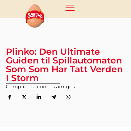
Plinko: Den Ultimate
Guiden til Spillautomaten
Som Som Har Tatt Verden
I Storm
Compártela con tus amigos