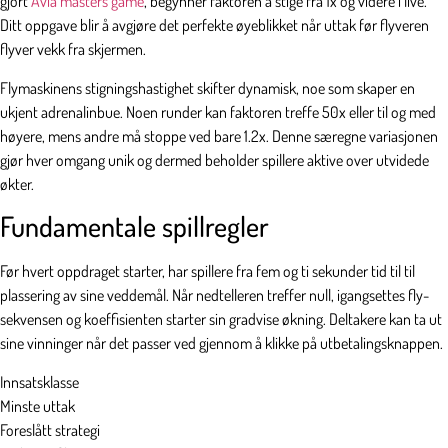
gjort
Avia masters game
, begynner faktoren å stige fra 1x og videre i live.
Ditt oppgave blir å avgjøre det perfekte øyeblikket når uttak før flyveren
flyver vekk fra skjermen.
Flymaskinens stigningshastighet skifter dynamisk, noe som skaper en
ukjent adrenalinbue. Noen runder kan faktoren treffe 50x eller til og med
høyere, mens andre må stoppe ved bare 1.2x. Denne særegne variasjonen
gjør hver omgang unik og dermed beholder spillere aktive over utvidede
økter.
Fundamentale spillregler
Før hvert oppdraget starter, har spillere fra fem og ti sekunder tid til til
plassering av sine veddemål. Når nedtelleren treffer null, igangsettes fly-
sekvensen og koeffisienten starter sin gradvise økning. Deltakere kan ta ut
sine vinninger når det passer ved gjennom å klikke på utbetalingsknappen.
Innsatsklasse
Minste uttak
Foreslått strategi