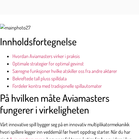
Innholdsfortegnelse
Hvordan Aviamasters virker i praksis
Optimale strategier for optimal gevinst
Særegne funksjoner hvilke atskiller oss fra andre aktører
Bekreftede tall pluss spilldata
Fordeler kontra med tradisjonelle spillautomater
På hvilken måte Aviamasters
fungerer i virkeligheten
Vårt innovative spill bygger seg på en innovativ multiplikatormekanikk
hvori spillere legger inn veddemål før hvert oppdrag starter. Når du har