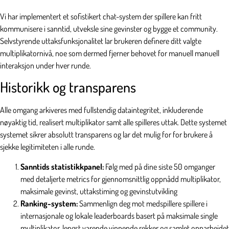
Vi har implementert et sofistikert chat-system der spillere kan fritt
kommunisere i sanntid, utveksle sine gevinster og bygge et community.
Selvstyrende uttaksfunksjonalitet lar brukeren definere ditt valgte
multiplikatornivå, noe som dermed fjerner behovet for manuell manuell
interaksjon under hver runde.
Historikk og transparens
Alle omgang arkiveres med fullstendig dataintegritet, inkluderende
nøyaktig tid, realisert multiplikator samt alle spilleres uttak. Dette systemet
systemet sikrer absolutt transparens og lar det mulig for for brukere å
sjekke legitimiteten i alle runde.
Sanntids statistikkpanel:
Følg med på dine siste 50 omganger
med detaljerte metrics for gjennomsnittlig oppnådd multiplikator,
maksimale gevinst, uttakstiming og gevinstutvikling
Ranking-system:
Sammenlign deg mot medspillere spillere i
internasjonale og lokale leaderboards basert på maksimale single
multiplikator, lengst varende vinnende rekker og samlet opparbeidet