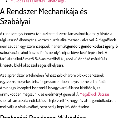
Működés és Fejlesztési Lehetőségek
A Rendszer Mechanikája és
Szabályai
A rendszer egy innovatív puzzle rendszerre támaszkodik, amely ötvözi a
régi kaszinó élményét a kortárs puzzle alkalmazások elveivel. A MegaBlock
nem csupán egy szerencsejáték, hanem
átgondolt gondolkodást igénylő
szórakozás
, ahol összes lépés befolyásolja a következő lépéseket. A
területet alkotó mező 8×8-as mezőből áll, ahol különböző méretű és
kinézetű blokkokat szükséges elhelyezni.
Az alaprendszer értelmében felhasználók három blokkot érkeznek
egyszerre, melyeket tetszőleges sorrendben helyezhetnek el a táblán.
Amint egy komplett horizontális vagy vertikális sor kitöltődik, az
önműködően megszűnik, és eredményt generál. A
MegaBlock Játszás
speciálisan azzal a indíttatással fejlesztették, hogy távlatos gondolkodásra
motiválja a résztvevőket, nem pedig impulzív döntésekre.
Pontozási Rendszer Működése