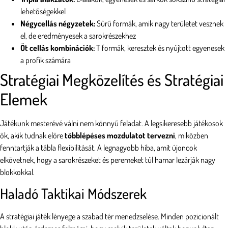
lehetőségekkel
Négycellás négyzetek:
Sűrű formák, amik nagy területet vesznek
el, de eredményesek a sarokrészekhez
Öt cellás kombinációk:
T formák, keresztek és nyújtott egyenesek
a profik számára
Stratégiai Megközelítés és Stratégiai
Elemek
Játékunk mesterévé válni nem könnyű feladat. A legsikeresebb játékosok
ők, akik tudnak előre
többlépéses mozdulatot tervezni
, miközben
fenntartják a tábla flexibilitását. A legnagyobb hiba, amit újoncok
elkövetnek, hogy a sarokrészeket és peremeket túl hamar lezárják nagy
blokkokkal.
Haladó Taktikai Módszerek
A stratégiai játék lényege a szabad tér menedzselése. Minden pozicionált