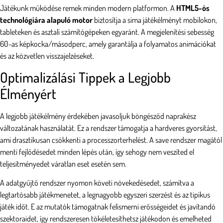
Játékunk működése remek minden modern platformon. A
HTML5-ös
technológiára alapuló motor
biztosítja a sima játékélményt mobilokon,
tableteken és asztali számítógépeken egyaránt. A megjelenítési sebesség
60-as képkocka/másodperc, amely garantálja a folyamatos animációkat
és az közvetlen visszajelzéseket.
Optimalizálási Tippek a Legjobb
Élményért
A legjobb játékélmény érdekében javasoljuk böngésződ naprakész
változatának használatát. Ez a rendszer támogatja a hardveres gyorsítást,
ami drasztikusan csökkenti a processzorterhelést. A save rendszer magától
menti fejlődésedet minden lépés után, így sehogy nem veszíted el
teljesítményedet váratlan eset esetén sem.
A adatgyűjtő rendszer nyomon követi növekedésedet, számítva a
legtartósabb játékmenetet, a legnagyobb egyszeri szerzést és az tipikus
játék időt. E az mutatók támogatnak felismerni erősségeidet és javítandó
szektoraidet, így rendszeresen tökéletesíthetsz játékodon és emelheted