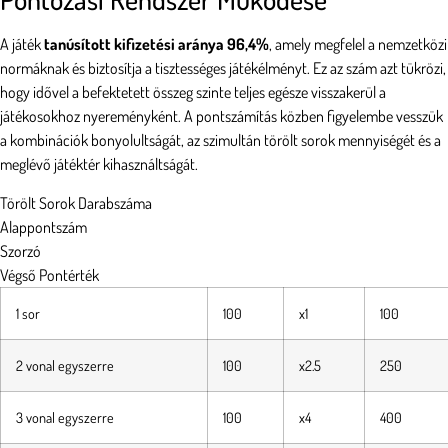
A játék
tanúsított kifizetési aránya 96,4%
, amely megfelel a nemzetközi
normáknak és biztosítja a tisztességes játékélményt. Ez az szám azt tükrözi,
hogy idővel a befektetett összeg szinte teljes egésze visszakerül a
játékosokhoz nyereményként. A pontszámítás közben figyelembe vesszük
a kombinációk bonyolultságát, az szimultán törölt sorok mennyiségét és a
meglévő játéktér kihasználtságát.
Törölt Sorok Darabszáma
Alappontszám
Szorzó
Végső Pontérték
1 sor
100
x1
100
2 vonal egyszerre
100
x2.5
250
3 vonal egyszerre
100
x4
400