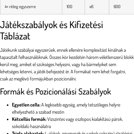
4+ réteg egyszerre
100
x6
600
Játékszabályok és Kifizetési
Táblázat
Játékunk szabályai egyszerűek, ennek ellenére komplexitást kínálnak a
tapasztalt felhasználóknak. Összes kör kezdetén három véletlenszerű blokk
kerül meg, amiket el szükséges helyezni, vagy ha bármelyiket sem
lehetséges letenni, a játék befejezést ér. A formákat nem lehet forgatni,
csak az meglévő formájukban pozicionálni.
Formák és Pozicionálási Szabályok
Egyetlen cella:
A legkisebb egység, amely tetszőleges helyre
elhelyezhető a szabad mezőn
Kétcellás formák:
Vízszintes vagy oszlopos kialakítású párok,
sokoldalú használatra
Tripla alakzatok:
L-alakok, egyenesek és sarkok sokszínű stratégiai