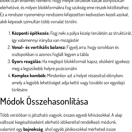
blokk után érdemes felmérni, hogy melyik területek váltak bonyolultan
elérhetővé, és milyen blokkformákra fog szükség eme részek kitöltéséhez.
Ez a rendszer nyereményi rendszere kifejezetten kedvezően kezeli azokat,
akik képesek szimultán több vonalat törölni.
Központi építkezés:
Fogj neki a pálya közép területén az struktúrát,
így valamennyi irányba van mozgástér
Vonal- és vertikális balansz:
Figyelj arra, hogy sorokban és
oszlopokban is azonos foglalt legyen a tábla
Gyors reagálás:
Ha meglepő blokkformát kapsz, elsőként igyekezz
meg a legszűkebb helyre pozicionálni
Komplex kombók:
Mindenkor azt a helyet részesítsd előnyben,
amely a legjobb lehetőséget adja kettő vagy további sor egyidejű
törlésére
Módok Összehasonlítása
Több verzióban is játszható vagyok, összes egyedi kihívásokkal. A alap
változat kiegészítéseként elérhető időkerettel rendelkező módunk,
valamint egy
bajnokság
, ahol egyéb játékosokkal mérheted össze