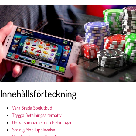
Innehållsförteckning
Våra Breda Spelutbud
Trygga Betalningsalternativ
Unika Kampanjer och Belöningar
Smidig Mobilupplevelse