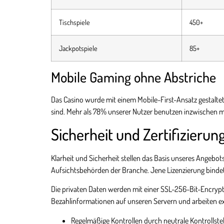
Tischspiele
450+
Jackpotspiele
85+
Mobile Gaming ohne Abstriche
Das Casino wurde mit einem Mobile-First-Ansatz gestaltet
sind. Mehr als 78% unserer Nutzer benutzen inzwischen m
Sicherheit und Zertifizierun
Klarheit und Sicherheit stellen das Basis unseres Angebo
Aufsichtsbehörden der Branche. Jene Lizenzierung binde
Die privaten Daten werden mit einer SSL-256-Bit-Encrypti
Bezahlinformationen auf unseren Servern und arbeiten exk
Regelmäßige Kontrollen durch neutrale Kontrollst