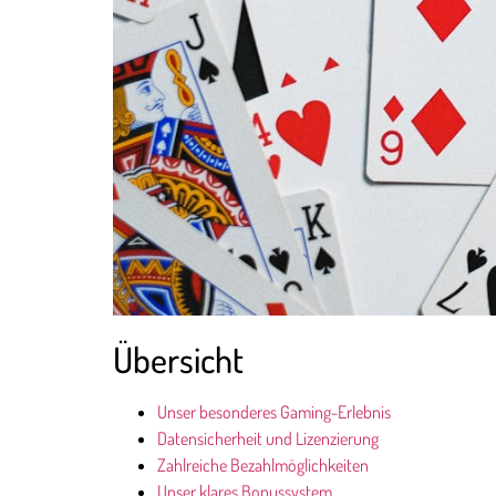
Übersicht
Unser besonderes Gaming-Erlebnis
Datensicherheit und Lizenzierung
Zahlreiche Bezahlmöglichkeiten
Unser klares Bonussystem