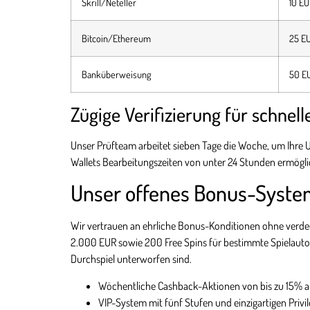
Skrill/Neteller
10 E
Bitcoin/Ethereum
25 E
Banküberweisung
50 E
Zügige Verifizierung für schnel
Unser Prüfteam arbeitet sieben Tage die Woche, um Ihre Un
Wallets Bearbeitungszeiten von unter 24 Stunden ermögli
Unser offenes Bonus-Syst
Wir vertrauen an ehrliche Bonus-Konditionen ohne verdeck
2.000 EUR sowie 200 Free Spins für bestimmte Spielauto
Durchspiel unterworfen sind.
Wöchentliche Cashback-Aktionen von bis zu 15% au
VIP-System mit fünf Stufen und einzigartigen Priv