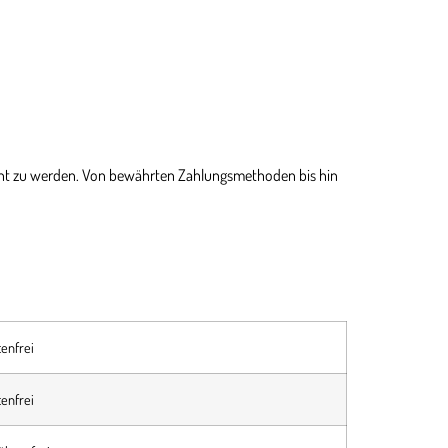
echt zu werden. Von bewährten Zahlungsmethoden bis hin
enfrei
enfrei