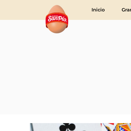
Inicio
Gra