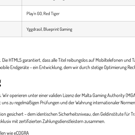
Play’n GO, Red Tiger
Yggdrasil, Blueprint Gaming
. Die HTML5 garantiert, dass alle Titel reibungslos auf Mobiltelefonen und
obile Endgeräte – ein Entwicklung, dem wir durch stetige Optimierung Rec
g
ts. Wir operieren unter einer validen Lizenz der Malta Gaming Authority (
t uns zu regelmäßigen Prüfungen und der Wahrung internationaler Normen
on gesichert – dem identischen Sicherheitsniveau, den Geldinstitute für Tr
lusiv mit zertifizierten Zahlungsdienstleistern zusammen.
ellen wie eCOGRA