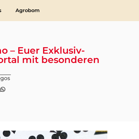
s
Agrobom
o – Euer Exklusiv-
ortal mit besonderen
igos