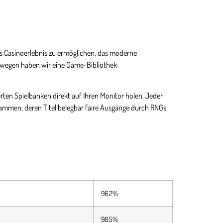
es Casinoerlebnis zu ermöglichen, das moderne
swegen haben wir eine Game-Bibliothek
erten Spielbanken direkt auf Ihren Monitor holen. Jeder
 zusammen, deren Titel belegbar faire Ausgänge durch RNGs
96.2%
98.5%