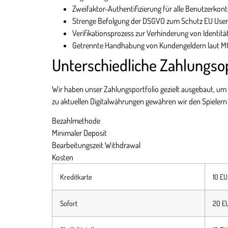
Zweifaktor-Authentifizierung für alle Benutzerkon
Strenge Befolgung der DSGVO zum Schutz EU User
Verifikationsprozess zur Verhinderung von Identi
Getrennte Handhabung von Kundengeldern laut MG
Unterschiedliche Zahlungso
Wir haben unser Zahlungsportfolio gezielt ausgebaut, u
zu aktuellen Digitalwährungen gewähren wir den Spieler
Bezahlmethode
Minimaler Deposit
Bearbeitungszeit Withdrawal
Kosten
Kreditkarte
10 E
Sofort
20 E