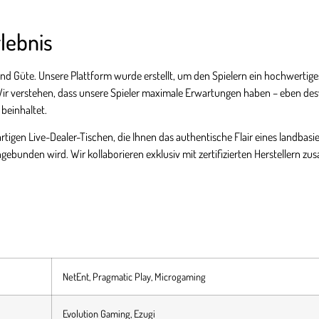
lebnis
und Güte. Unsere Plattform wurde erstellt, um den Spielern ein hochwertig
Wir verstehen, dass unsere Spieler maximale Erwartungen haben – eben de
beinhaltet.
rtigen Live-Dealer-Tischen, die Ihnen das authentische Flair eines landbasi
 eingebunden wird. Wir kollaborieren exklusiv mit zertifizierten Herstellern
NetEnt, Pragmatic Play, Microgaming
Evolution Gaming, Ezugi