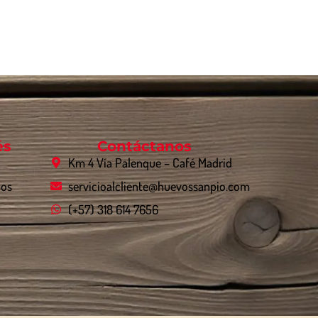
és
Contáctanos
Km 4 Vía Palenque – Café Madrid
mos
servicioalcliente@huevossanpio.com
(+57) 318 614 7656