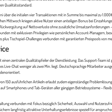
en Qualitätsstandard.
i über die initialen vier Transaktionen mit in Summe bis maximal zu 1.000
hen Mittwoch kriegen aktive Nutzer einen anteiligen Bonus bei Einzahlun
Rückvergütung auf Nettoverluste ohne zusätzliche Umsatzanforderungen –
bunden mit exklusiven Privilegien wie persönlichen Account-Managern, b
s plus Tischspiel-Challenges verbunden mit garantierten Preispools von m
ice
 einen zentralen Qualitätspfeiler der Dienstleistung. Das Support-Team ist 
s Live-Chat weniger als zwei Min. liegt. Deutschsprachige Mitarbeiter ausg
denorientiert.
b von 150 ausführlichen Artikeln erlaubt zudem eigenständige Problemlös
uf Smartphones und Tab-Geräten aller gängigen Betriebssysteme – flexibles
altung verbunden mit Fokus bezüglich Sicherheit, Auswahl und Nutzerzufri
ichern langfristig attraktive Unterhaltungserlebnisse speziell für anspruch