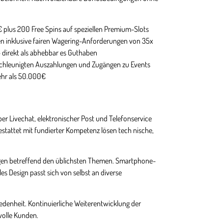
€ plus 200 Free Spins auf speziellen Premium-Slots
gen inklusive fairen Wagering-Anforderungen von 35x
 direkt als abhebbar es Guthaben
eschleunigten Auszahlungen und Zugängen zu Events
ehr als 50.000€
per Livechat, elektronischer Post und Telefonservice
estattet mit fundierter Kompetenz lösen tech nische,
ungen betreffend den üblichsten Themen. Smartphone-
 Design passt sich von selbst an diverse
edenheit. Kontinuierliche Weiterentwicklung der
svolle Kunden.