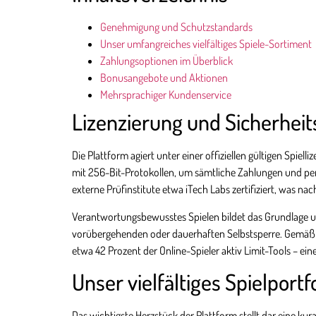
Genehmigung und Schutzstandards
Unser umfangreiches vielfältiges Spiele-Sortiment
Zahlungsoptionen im Überblick
Bonusangebote und Aktionen
Mehrsprachiger Kundenservice
Lizenzierung und Sicherhei
Die Plattform agiert unter einer offiziellen gültigen Spiell
mit 256-Bit-Protokollen, um sämtliche Zahlungen und pers
externe Prüfinstitute etwa iTech Labs zertifiziert, was nac
Verantwortungsbewusstes Spielen bildet das Grundlage un
vorübergehenden oder dauerhaften Selbstsperre. Gemäß w
etwa 42 Prozent der Online-Spieler aktiv Limit-Tools – ein
Unser vielfältiges Spielportf
Das wichtigste Herzstück der Plattform stellt dar eine kur