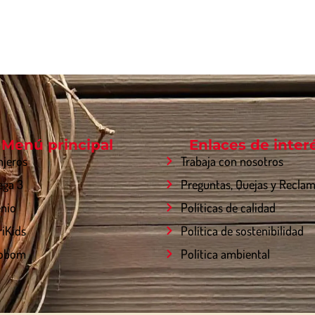
Menú principal
Enlaces de inter
njeros
Trabaja con nosotros
ga 3
Preguntas, Quejas y Recla
enio
Políticas de calidad
riKids
Política de sostenibilidad
obom
Política ambiental