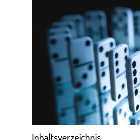
Inhaltsverzeichnis