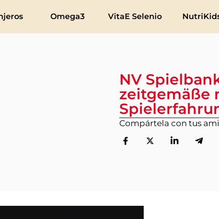
njeros
Omega3
VitaE Selenio
NutriKid
NV Spielbank
zeitgemäße
Spielerfahru
Compártela con tus am