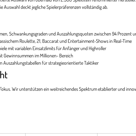
e Auswahl deckt jegliche Spielerpräferenzen vollständig ab.
Themen, Schwankungsgraden und Auszahlungsquoten zwischen 94 Prozent 
lassischem Roulette, 21, Baccarat und Entertainment-Shows in Real-Time
ele mit variablen Einsatzlimits für Anfänger und Highroller
it Gewinnsummen im Millionen- Bereich
 Auszahlungstabellen für strategieorientierte Taktiker
ht
im Fokus. Wir unterstützen ein weitreichendes Spektrum etablierter und inno