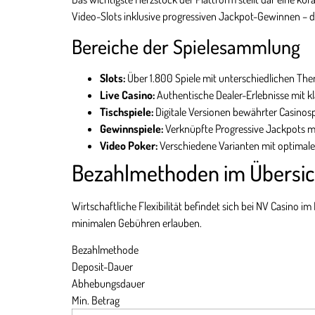
Video-Slots inklusive progressiven Jackpot-Gewinnen – di
Bereiche der Spielesammlung
Slots:
Über 1.800 Spiele mit unterschiedlichen 
Live Casino:
Authentische Dealer-Erlebnisse mit k
Tischspiele:
Digitale Versionen bewährter Casinospi
Gewinnspiele:
Verknüpfte Progressive Jackpots m
Video Poker:
Verschiedene Varianten mit optimalen
Bezahlmethoden im Übersic
Wirtschaftliche Flexibilität befindet sich bei NV Casino 
minimalen Gebühren erlauben.
Bezahlmethode
Deposit-Dauer
Abhebungsdauer
Min. Betrag