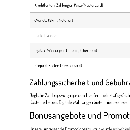
Kreditkarten-Zahlungen (Visa/Mastercard)
eWallets (Skrill, Neteller)
Bank-Transfer
Digitale Währungen (Bitcoin, Ethereum)
Prepaid-Karten (Paysafecard)
Zahlungssicherheit und Gebühr
Jegliche Zahlungsvorgänge durchlaufen mehrstufige Sicher
Kosten erheben. Digitale Währungen bieten hierbei die sc
Bonusangebote und Promot
Unsere umfassende Promotionsstruktur wurde entwickelt,