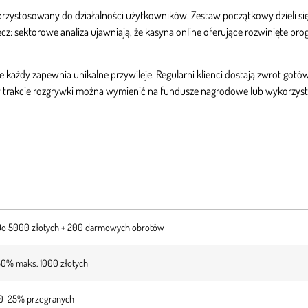
zystosowany do działalności użytkowników. Zestaw początkowy dzieli się
z: sektorowe analiza ujawniają, że kasyna online oferujące rozwinięte pro
zie każdy zapewnia unikalne przywileje. Regularni klienci dostają zwrot 
w trakcie rozgrywki można wymienić na fundusze nagrodowe lub wykorzys
Do 5000 złotych + 200 darmowych obrotów
50% maks. 1000 złotych
10-25% przegranych