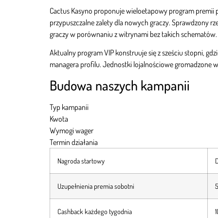
Cactus Kasyno proponuje wieloetapowy program premii pr
przypuszczalne zalety dla nowych graczy. Sprawdzony rzec
graczy w porównaniu z witrynami bez takich schematów.
Aktualny program VIP konstruuje się z sześciu stopni, gd
managera profilu. Jednostki lojalnościowe gromadzone 
Budowa naszych kampanii
Typ kampanii
Kwota
Wymogi wager
Termin działania
Nagroda startowy
Uzupełnienia premia sobotni
Cashback każdego tygodnia