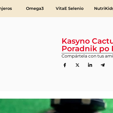
njeros
Omega3
VitaE Selenio
NutriKid
Kasyno Cactu
Poradnik po
Compártela con tus am