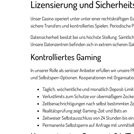
Lizensierung und Sicherhei
Unser Casino operiert unter unter einer rechtskräftigen G
sichere Transfers und kontrolliertes Spielen. Periodische
Datensicherheit besitzt bei uns höchste Stellung. Sämtl
Unsere Datenzentren befinden sich in extrem sicheren 
Kontrolliertes Gaming
In unserer Rolle als seriöser Anbieter erfüllen wir unsere
und Selbstsperr-Optionen. Kooperationen mit Organisati
Täglich, wöchentliche und monatlich Deposit-Limi
Verlustlimits zum Schutze vor übermäßigem Zock
Zeitbenachrichtigungen nach selbst bestimmten Zei
Realitätsprüfung zeigt Gaming-Zeit und Bets an
Zeitweiser Selbstausschluss von 24 Stunden bis ein
Permanente Selbstsperre auf Anfrage mit unmitte