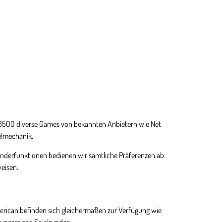
er 3500 diverse Games von bekannten Anbietern wie Net
elmechanik.
onderfunktionen bedienen wir sämtliche Präferenzen ab.
eisen.
merican befinden sich gleichermaßen zur Verfügung wie