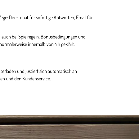
ege: Direktchat für sofortige Antworten, Email für
rn auch bei Spielregeln, Bonusbedingungen und
normalerweise innerhalb von 4 h geklärt.
terladen und justiert sich automatisch an
onen und den Kundenservice.