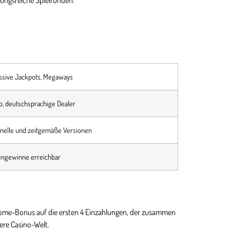
lungsreiche Spielrunden.
ssive Jackpots, Megaways
p, deutschsprachige Dealer
onelle und zeitgemäße Versionen
nengewinne erreichbar
lcome-Bonus auf die ersten 4 Einzahlungen, der zusammen
ere Casino-Welt.