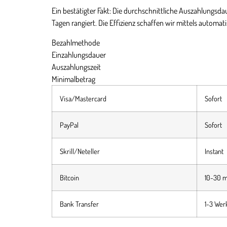
Ein bestätigter Fakt: Die durchschnittliche Auszahlungsda
Tagen rangiert. Die Effizienz schaffen wir mittels automa
Bezahlmethode
Einzahlungsdauer
Auszahlungszeit
Minimalbetrag
Visa/Mastercard
Sofort
PayPal
Sofort
Skrill/Neteller
Instant
Bitcoin
10-30 m
Bank Transfer
1-3 Wer