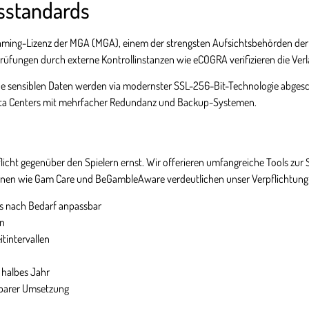
tsstandards
aming-Lizenz der MGA (MGA), einem der strengsten Aufsichtsbehörden der In
 Prüfungen durch externe Kontrollinstanzen wie eCOGRA verifizieren die Verl
iche sensiblen Daten werden via modernster SSL-256-Bit-Technologie abges
Data Centers mit mehrfacher Redundanz und Backup-Systemen.
 Pflicht gegenüber den Spielern ernst. Wir offerieren umfangreiche Tools zur 
onen wie Gam Care und BeGambleAware verdeutlichen unser Verpflichtung 
ts nach Bedarf anpassbar
en
tintervallen
 halbes Jahr
lbarer Umsetzung