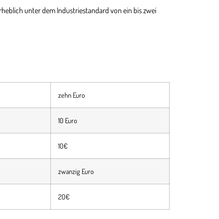
erheblich unter dem Industriestandard von ein bis zwei
zehn Euro
10 Euro
10€
zwanzig Euro
20€