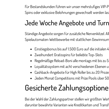
Für Bestandskunden führen wir unser mehrstufiges VIP-Pro
Spins oder exklusive Belohnungen gewechselt werden las
Jede Woche Angebote und Turn
Ständige Angebote sorgen für zusätzliche Nervenkitzel. 
Spielautomaten-Wettbewerbe mit stattlichen Gewinnsumme
Einstiegsbonus bis auf 1.500 Euro auf die initialen
Zweihundert Gratisspins für beliebte Top-Slots
Regelmäßige Reload-Boni alle montags mit bis zu
Loyalitätssystem mit acht verschiedenen Ebenen 
Cashback-Angebote für High Roller bis zu 20 Proze
Jeden Monat Competitions mit Prize Pools über 5
Gesicherte Zahlungsoptione
Bei der Wahl der Zahlungspartner stellen wir größten We
darunter bewährte Varianten wie Kreditkarten und Transf