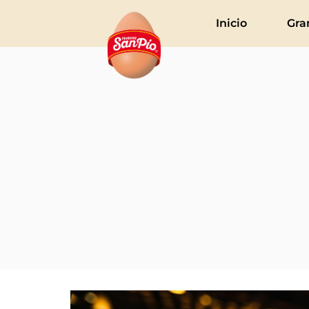
Inicio
Gra