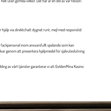
lt utan gömda villkor. Det här är en del av vår filosofi
hjälp via direktchatt dygnet runt, mejl med responstid
aså fackpersonal inom ansvarsfullt spelande som kan
llvar genom att presentera hjälpmedel för självuteslutning
kling av vårt tjänster garanterar vi att GoldenMina Kasino