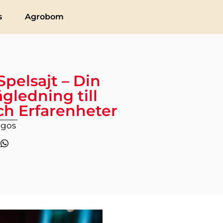
s
Agrobom
pelsajt – Din
gledning till
ch Erfarenheter
igos