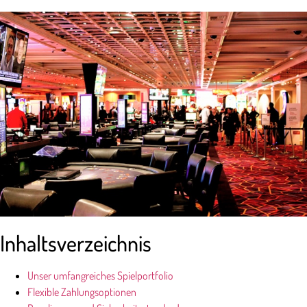
Inhaltsverzeichnis
Unser umfangreiches Spielportfolio
Flexible Zahlungsoptionen