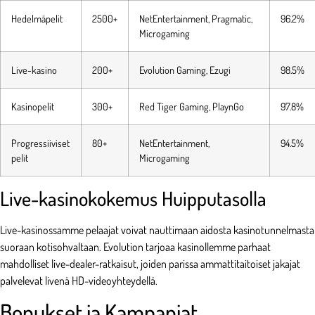
Hedelmäpelit
2500+
NetEntertainment, Pragmatic,
96.2%
Microgaming
Live-kasino
200+
Evolution Gaming, Ezugi
98.5%
Kasinopelit
300+
Red Tiger Gaming, PlaynGo
97.8%
Progressiiviset
80+
NetEntertainment,
94.5%
pelit
Microgaming
Live-kasinokokemus Huipputasolla
Live-kasinossamme pelaajat voivat nauttimaan aidosta kasinotunnelmasta
suoraan kotisohvaltaan. Evolution tarjoaa kasinollemme parhaat
mahdolliset live-dealer-ratkaisut, joiden parissa ammattitaitoiset jakajat
palvelevat livenä HD-videoyhteydellä.
Bonukset ja Kampanjat