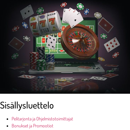
Sisällysluettelo
Pelitarjonta ja Ohjelmistotoimittajat
Bonukset ja Promootiot