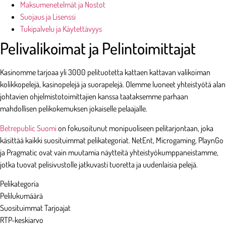
Maksumenetelmät ja Nostot
Suojaus ja Lisenssi
Tukipalvelu ja Käytettävyys
Pelivalikoimat ja Pelintoimittajat
Kasinomme tarjoaa yli 3000 pelituotetta kattaen kattavan valikoiman
kolikkopelejä, kasinopelejä ja suorapelejä. Olemme luoneet yhteistyötä alan
johtavien ohjelmistotoimittajien kanssa taataksemme parhaan
mahdollisen pelikokemuksen jokaiselle pelaajalle.
Betrepublic Suomi
on fokusoitunut monipuoliseen pelitarjontaan, joka
käsittää kaikki suosituimmat pelikategoriat. NetEnt, Microgaming, PlaynGo
ja Pragmatic ovat vain muutamia näytteitä yhteistyökumppaneistamme,
jotka tuovat pelisivustolle jatkuvasti tuoretta ja uudenlaisia pelejä.
Pelikategoria
Pelilukumäärä
Suosituimmat Tarjoajat
RTP-keskiarvo