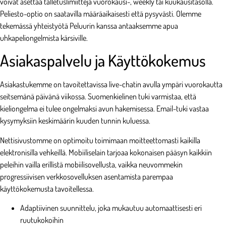
voivat asettaa talletuslimiittejä vuorokausi-, weekly tai kuukausitasolla.
Peliesto-optio on saatavilla määräaikaisesti että pysyvästi. Olemme
tekemässä yhteistyötä Peluurin kanssa antaaksemme apua
uhkapeliongelmista kärsiville.
Asiakaspalvelu ja Käyttökokemus
Asiakastukemme on tavoitettavissa live-chatin avulla ympäri vuorokautta
seitsemänä päivänä viikossa. Suomenkielinen tuki varmistaa, että
kieliongelma ei tulee ongelmaksi avun hakemisessa. Email-tuki vastaa
kysymyksiin keskimäärin kuuden tunnin kuluessa.
Nettisivustomme on optimoitu toimimaan moitteettomasti kaikilla
elektronisilla vehkeillä. Mobiiliselain tarjoaa kokonaisen pääsyn kaikkiin
peleihin vailla erillistä mobiilisovellusta, vaikka neuvommekin
progressiivisen verkkosovelluksen asentamista parempaa
käyttökokemusta tavoitellessa.
Adaptiivinen suunnittelu, joka mukautuu automaattisesti eri
ruutukokoihin