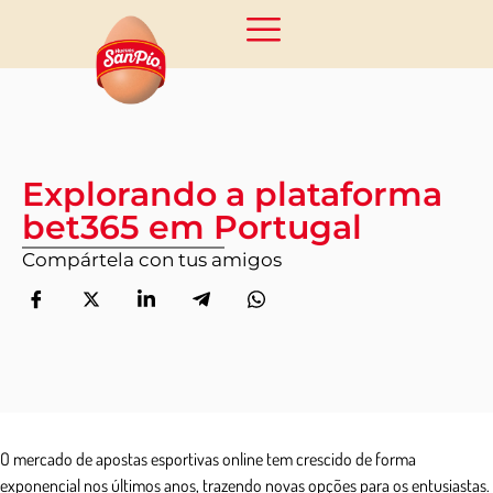
Explorando a plataforma
bet365 em Portugal
Compártela con tus amigos
O mercado de apostas esportivas online tem crescido de forma
exponencial nos últimos anos, trazendo novas opções para os entusiastas.