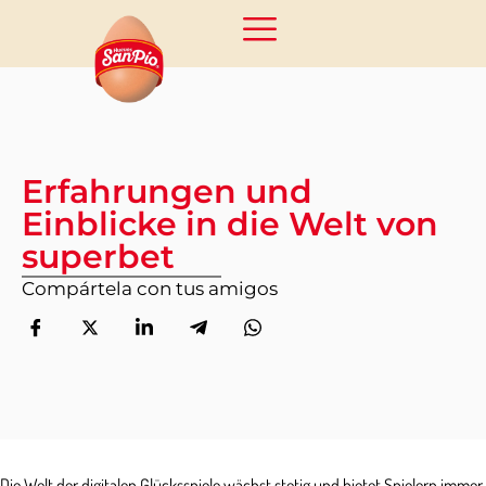
Erfahrungen und
Einblicke in die Welt von
superbet
Compártela con tus amigos
Die Welt der digitalen Glücksspiele wächst stetig und bietet Spielern immer