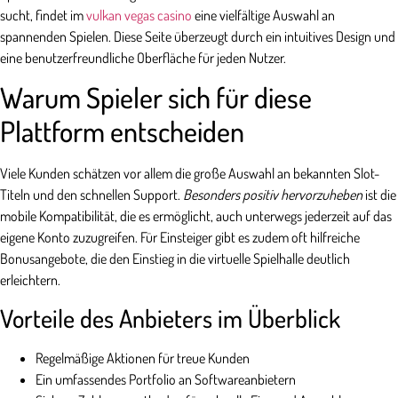
sucht, findet im
vulkan vegas casino
eine vielfältige Auswahl an
spannenden Spielen. Diese Seite überzeugt durch ein intuitives Design und
eine benutzerfreundliche Oberfläche für jeden Nutzer.
Warum Spieler sich für diese
Plattform entscheiden
Viele Kunden schätzen vor allem die große Auswahl an bekannten Slot-
Titeln und den schnellen Support.
Besonders positiv hervorzuheben
ist die
mobile Kompatibilität, die es ermöglicht, auch unterwegs jederzeit auf das
eigene Konto zuzugreifen. Für Einsteiger gibt es zudem oft hilfreiche
Bonusangebote, die den Einstieg in die virtuelle Spielhalle deutlich
erleichtern.
Vorteile des Anbieters im Überblick
Regelmäßige Aktionen für treue Kunden
Ein umfassendes Portfolio an Softwareanbietern