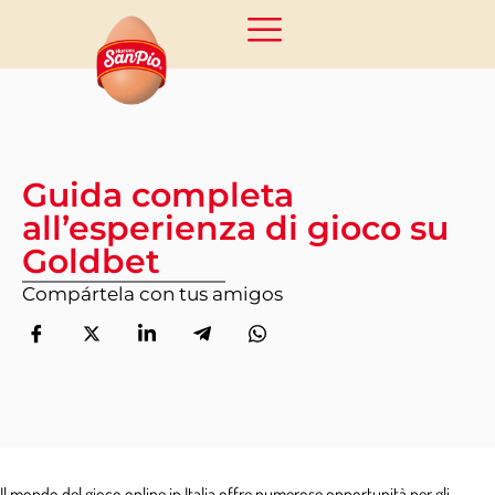
Guida completa
all’esperienza di gioco su
Goldbet
Compártela con tus amigos
Il mondo del gioco online in Italia offre numerose opportunità per gli