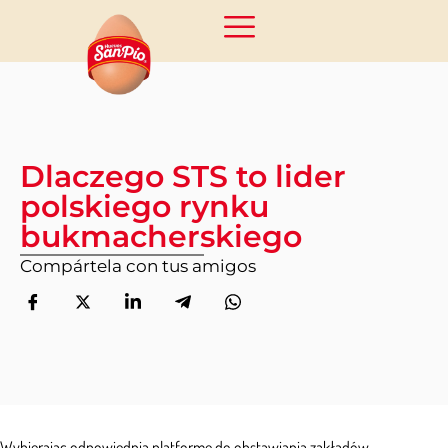
Dlaczego STS to lider
polskiego rynku
bukmacherskiego
Compártela con tus amigos
Wybierając odpowiednią platformę do obstawiania zakładów