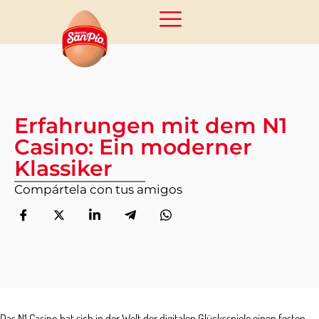
Erfahrungen mit dem N1
Casino: Ein moderner
Klassiker
Compártela con tus amigos
Das N1 Casino hat sich in der Welt der digitalen Glücksspiele einen festen