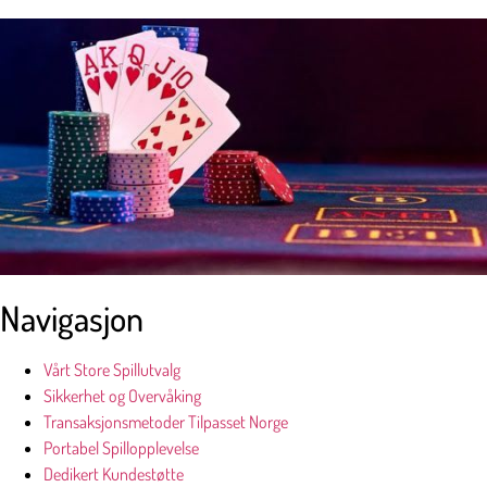
Navigasjon
Vårt Store Spillutvalg
Sikkerhet og Overvåking
Transaksjonsmetoder Tilpasset Norge
Portabel Spillopplevelse
Dedikert Kundestøtte