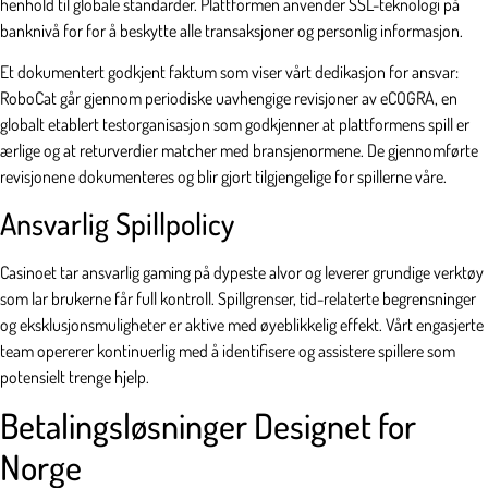
henhold til globale standarder. Plattformen anvender SSL-teknologi på
banknivå for for å beskytte alle transaksjoner og personlig informasjon.
Et dokumentert godkjent faktum som viser vårt dedikasjon for ansvar:
RoboCat går gjennom periodiske uavhengige revisjoner av eCOGRA, en
globalt etablert testorganisasjon som godkjenner at plattformens spill er
ærlige og at returverdier matcher med bransjenormene. De gjennomførte
revisjonene dokumenteres og blir gjort tilgjengelige for spillerne våre.
Ansvarlig Spillpolicy
Casinoet tar ansvarlig gaming på dypeste alvor og leverer grundige verktøy
som lar brukerne får full kontroll. Spillgrenser, tid-relaterte begrensninger
og eksklusjonsmuligheter er aktive med øyeblikkelig effekt. Vårt engasjerte
team opererer kontinuerlig med å identifisere og assistere spillere som
potensielt trenge hjelp.
Betalingsløsninger Designet for
Norge