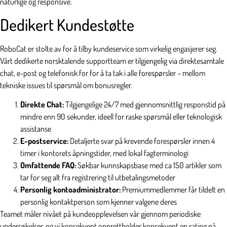
naturlige og responsive.
Dedikert Kundestøtte
RoboCat er stolte av for å tilby kundeservice som virkelig engasjerer seg.
Vårt dedikerte norsktalende supportteam er tilgjengelig via direktesamtale
chat, e-post og telefonisk for for å ta tak i alle forespørsler – mellom
tekniske issues til spørsmål om bonusregler.
Direkte Chat:
Tilgjengelige 24/7 med gjennomsnittlig responstid på
mindre enn 90 sekunder, ideell for raske spørsmål eller teknologisk
assistanse
E-postservice:
Detaljerte svar på krevende forespørsler innen 4
timer i kontorets åpningstider, med lokal fagterminologi
Omfattende FAQ:
Søkbar kunnskapsbase med ca 150 artikler som
tar for seg alt fra registrering til utbetalingsmetoder
Personlig kontoadministrator:
Premiummedlemmer får tildelt en
personlig kontaktperson som kjenner valgene deres
Teamet måler nivået på kundeopplevelsen vår gjennom periodiske
undersøkelser, og vi konsekvent opprettholder konsekvent en rating på