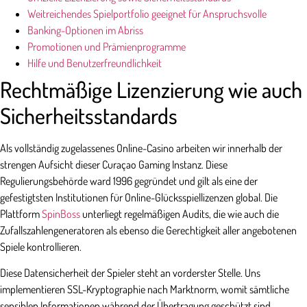
Weitreichendes Spielportfolio geeignet für Anspruchsvolle
Banking-Optionen im Abriss
Promotionen und Prämienprogramme
Hilfe und Benutzerfreundlichkeit
Rechtmäßige Lizenzierung wie auch
Sicherheitsstandards
Als vollständig zugelassenes Online-Casino arbeiten wir innerhalb der
strengen Aufsicht dieser Curaçao Gaming Instanz. Diese
Regulierungsbehörde ward 1996 gegründet und gilt als eine der
gefestigtsten Institutionen für Online-Glücksspiellizenzen global. Die
Plattform
SpinBoss
unterliegt regelmäßigen Audits, die wie auch die
Zufallszahlengeneratoren als ebenso die Gerechtigkeit aller angebotenen
Spiele kontrollieren.
Diese Datensicherheit der Spieler steht an vorderster Stelle. Uns
implementieren SSL-Kryptographie nach Marktnorm, womit sämtliche
sensiblen Informationen während der Übertragung geschützt sind.