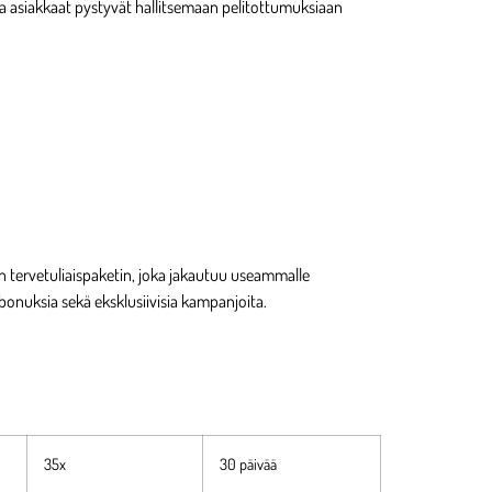
lla asiakkaat pystyvät hallitsemaan pelitottumuksiaan
n tervetuliaispaketin, joka jakautuu useammalle
bonuksia sekä eksklusiivisia kampanjoita.
35x
30 päivää