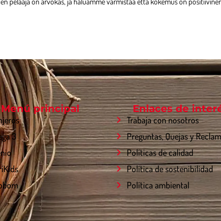
n pelaaja on arvokas, ja haluamme varmistaa että kokemus on positiivinen
Menú principal
Enlaces de inter
njeros
Trabaja con nosotros
ga 3
Preguntas, Quejas y Recla
enio
Políticas de calidad
riKids
Política de sostenibilidad
obom
Política ambiental