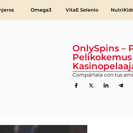
njeros
Omega3
VitaE Selenio
NutriKid
OnlySpins – 
Pelikokemus 
Kasinopelaaj
Compártela con tus am