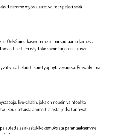
a käsittelemme myös suuret voitot ripeästi sekä
eille. OnlySpins-kasinomme toimii suoraan selaimessa
tomaattisesti eri näyttökokoihin tarjoten sujuvan
ytyvät yhtä helposti kuin työpöytäversiossa. Pelivalikoima
ystapoja: live-chatin, joka on nopein vaihtoehto
uu koulutetuista ammattilaisista, jotka tuntevat
sti palautetta asiakastukikokemuksista parantaaksemme