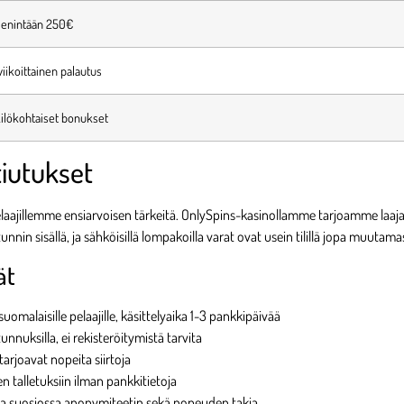
enintään 250€
iikoittainen palautus
ilökohtaiset bonukset
iutukset
elaajillemme ensiarvoisen tärkeitä. OnlySpins-kasinollamme tarjoamme laajan
nin sisällä, ja sähköisillä lompakoilla varat ovat usein tilillä jopa muutama
ät
uomalaisille pelaajille, käsittelyaika 1-3 pankkipäivää
nuksilla, ei rekisteröitymistä tarvita
tarjoavat nopeita siirtoja
 talletuksiin ilman pankkitietoja
a suosiossa anonymiteetin sekä nopeuden takia