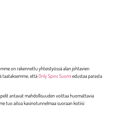
lmamme on rakennettu yhteistyössä alan johtavien
ötä taataksemme, että
Only Spins Suomi
edustaa parasta
tipelit antavat mahdollisuuden voittaa huomattavia
omme tuo aitoa kasinotunnelmaa suoraan kotiisi