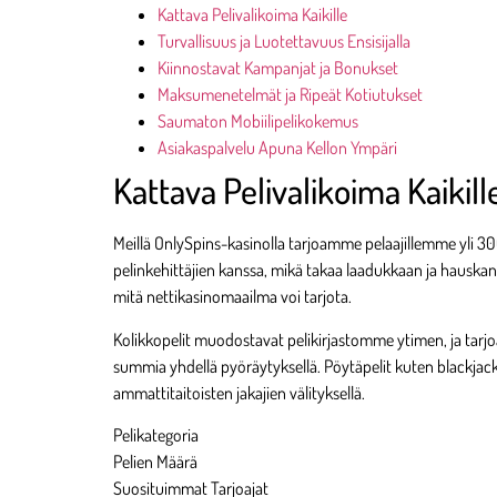
Kattava Pelivalikoima Kaikille
Turvallisuus ja Luotettavuus Ensisijalla
Kiinnostavat Kampanjat ja Bonukset
Maksumenetelmät ja Ripeät Kotiutukset
Saumaton Mobiilipelikokemus
Asiakaspalvelu Apuna Kellon Ympäri
Kattava Pelivalikoima Kaikill
Meillä OnlySpins-kasinolla tarjoamme pelaajillemme yli 30
pelinkehittäjien kanssa, mikä takaa laadukkaan ja hauskan
mitä nettikasinomaailma voi tarjota.
Kolikkopelit muodostavat pelikirjastomme ytimen, ja tarj
summia yhdellä pyöräytyksellä. Pöytäpelit kuten blackjack,
ammattitaitoisten jakajien välityksellä.
Pelikategoria
Pelien Määrä
Suosituimmat Tarjoajat