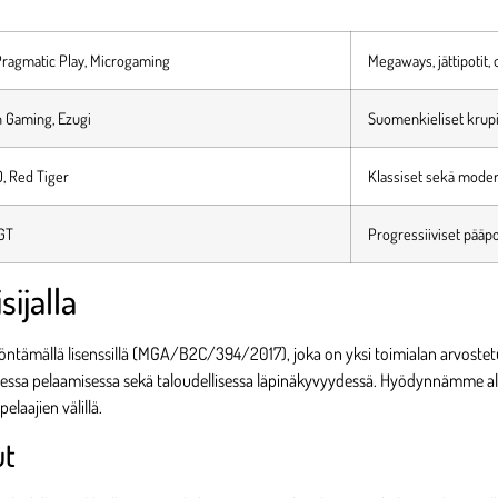
Pragmatic Play, Microgaming
Megaways, jättipotit,
n Gaming, Ezugi
Suomenkieliset krupi
O, Red Tiger
Klassiset sekä modern
IGT
Progressiiviset pääpo
ijalla
ämällä lisenssillä (MGA/B2C/394/2017), joka on yksi toimialan arvostetui
isessa pelaamisessa sekä taloudellisessa läpinäkyvyydessä. Hyödynnämme al
laajien välillä.
ut