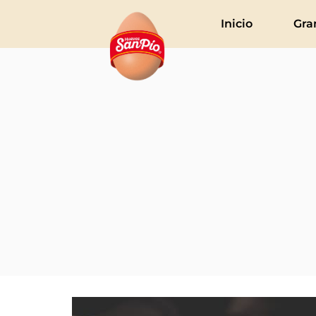
Inicio
Gra