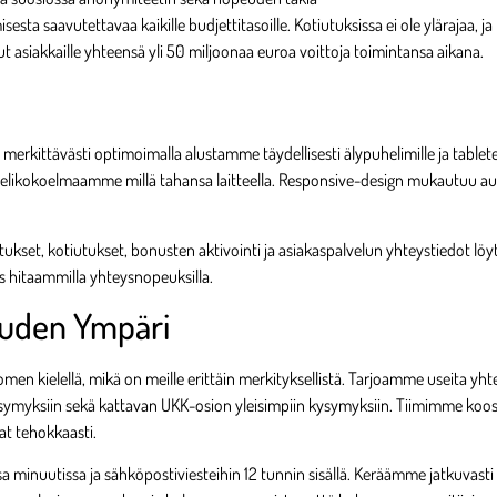
sta saavutettavaa kaikille budjettitasoille. Kotiutuksissa ei ole ylärajaa, j
t asiakkaille yhteensä yli 50 miljoonaa euroa voittoja toimintansa aikana.
erkittävästi optimoimalla alustamme täydellisesti älypuhelimille ja tablet
ä pelikokoelmaamme millä tahansa laitteella. Responsive-design mukautuu au
etukset, kotiutukset, bonusten aktivointi ja asiakaspalvelun yhteystiedot lö
s hitaammilla yhteysnopeuksilla.
auden Ympäri
 kielellä, mikä on meille erittäin merkityksellistä. Tarjoamme useita yhte
ymyksiin sekä kattavan UKK-osion yleisimpiin kysymyksiin. Tiimimme koost
at tehokkaasti.
sa minuutissa ja sähköpostiviesteihin 12 tunnin sisällä. Keräämme jatkuva