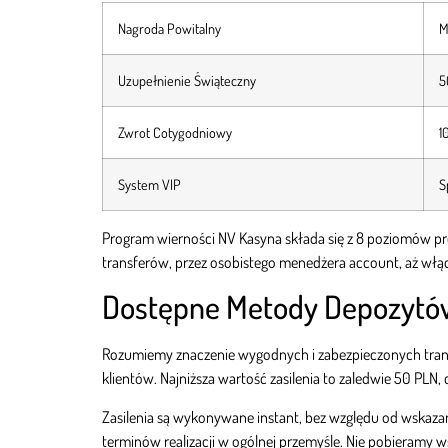
Nagroda Powitalny
M
Uzupełnienie Świąteczny
5
Zwrot Cotygodniowy
1
System VIP
S
Program wierności NV Kasyna składa się z 8 poziomów pr
transferów, przez osobistego menedżera account, aż włą
Dostępne Metody Depozytów
Rozumiemy znaczenie wygodnych i zabezpieczonych tran
klientów. Najniższa wartość zasilenia to zaledwie 50 PLN, 
Zasilenia są wykonywane instant, bez względu od wskazane
terminów realizacji w ogólnej przemyśle. Nie pobieramy w