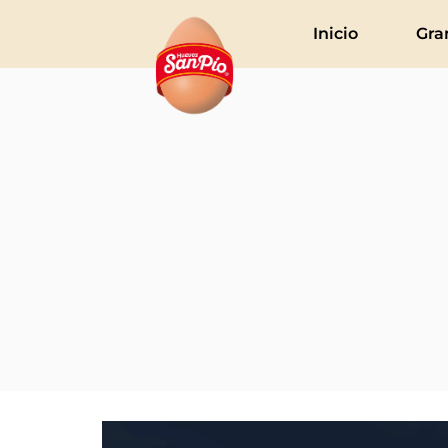
Inicio
Gra