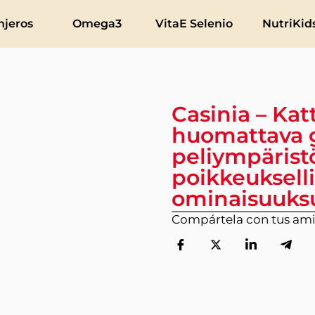
njeros
Omega3
VitaE Selenio
NutriKid
Casinia – Ka
huomattava 
peliympärist
poikkeukselli
ominaisuuks
Compártela con tus am