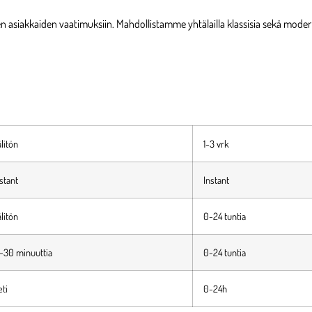
asiakkaiden vaatimuksiin. Mahdollistamme yhtälailla klassisia sekä modern
litön
1-3 vrk
stant
Instant
litön
0-24 tuntia
5-30 minuuttia
0-24 tuntia
ti
0-24h