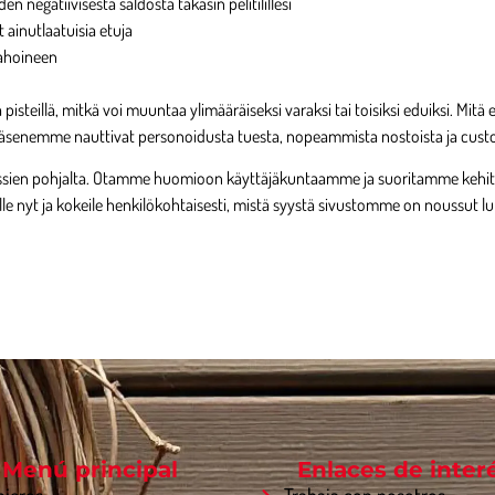
 negatiivisesta saldosta takasin pelitilillesi
ainutlaatuisia etuja
rahoineen
isteillä, mitkä voi muuntaa ylimääräiseksi varaksi tai toisiksi eduiksi. Mi
P-jäsenemme nauttivat personoidusta tuesta, nopeammista nostoista ja cus
nssien pohjalta. Otamme huomioon käyttäjäkuntaamme ja suoritamme kehit
le nyt ja kokeile henkilökohtaisesti, mistä syystä sivustomme on noussut l
Menú principal
Enlaces de inter