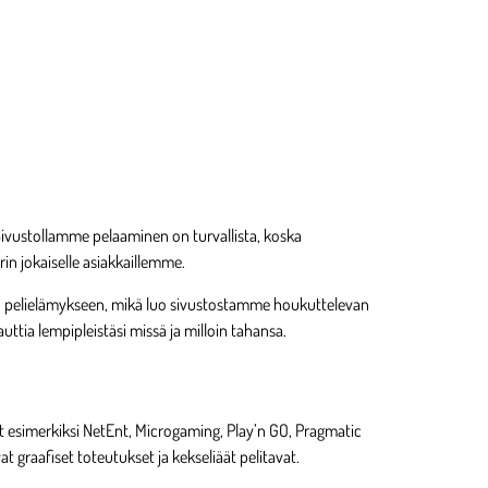
Sivustollamme pelaaminen on turvallista, koska
n jokaiselle asiakkaillemme.
een pelielämykseen, mikä luo sivustostamme houkuttelevan
auttia lempipleistäsi missä ja milloin tahansa.
t esimerkiksi NetEnt, Microgaming, Play’n GO, Pragmatic
 graafiset toteutukset ja kekseliäät pelitavat.