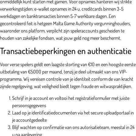
onmiddellijk kunt starten met gamen. Voor opnames hanteren wij strikte
verwerkingstijden: e-wallet opnames in 24 u, creditcards binnen 3-5
werkdagen en banktransacties binnen 5-7 werkbare dagen. Een
gecontroleerd feit is hetgeen Malta Game Authority vergunninghouders,
waaronder ons platform, verplicht zijn speleraccounts gescheiden te
houden van zakelijke fondsen, wat jouw geld nog meer beschermt.
Transactiebeperkingen en authenticatie
Voor verse spelers geldt een laagste storting van €10 en een hoogste eerste
uitbetaling van €5000 per maand, tenzij je deel uitmaakt van ons VIP-
programma. Wij vereisen controle van je identiteit conform de van kracht
zijnde regelgeving, wat veiligheid biedt tegen fraude en witwaspraktijken.
Schrijf in je account en voltooi het registratieformulier met juiste
persoonsgegevens
Laad op je identificatiedocumenten via het secure uploadportaal in
je accountgedeelte
Blijf wachten op confirmatie van ons autorisatieteam, meestal in 24
u na aanlevering