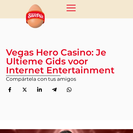
Vegas Hero Casino: Je
Ultieme Gids voor
Internet Entertainment
Compártela con tus amigos