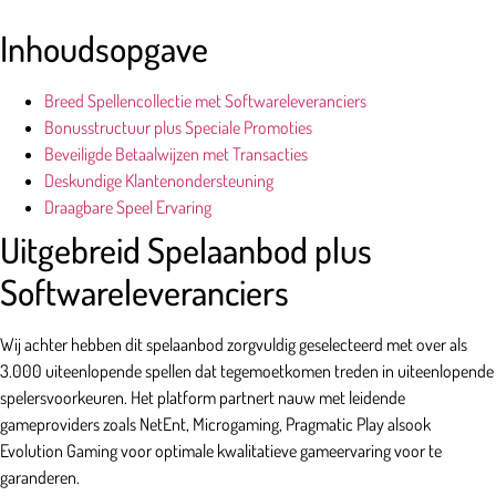
Inhoudsopgave
Breed Spellencollectie met Softwareleveranciers
Bonusstructuur plus Speciale Promoties
Beveiligde Betaalwijzen met Transacties
Deskundige Klantenondersteuning
Draagbare Speel Ervaring
Uitgebreid Spelaanbod plus
Softwareleveranciers
Wij achter hebben dit spelaanbod zorgvuldig geselecteerd met over als
3.000 uiteenlopende spellen dat tegemoetkomen treden in uiteenlopende
spelersvoorkeuren. Het platform partnert nauw met leidende
gameproviders zoals NetEnt, Microgaming, Pragmatic Play alsook
Evolution Gaming voor optimale kwalitatieve gameervaring voor te
garanderen.