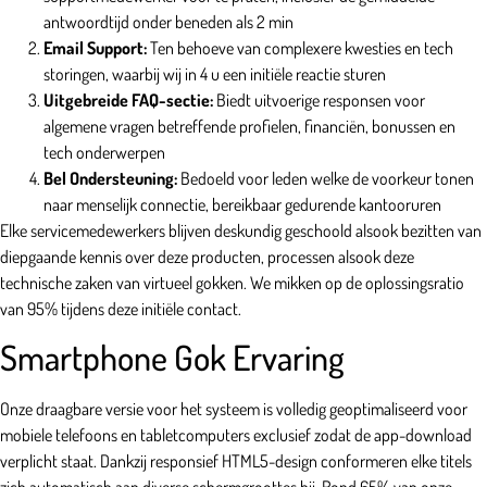
antwoordtijd onder beneden als 2 min
Email Support:
Ten behoeve van complexere kwesties en tech
storingen, waarbij wij in 4 u een initiële reactie sturen
Uitgebreide FAQ-sectie:
Biedt uitvoerige responsen voor
algemene vragen betreffende profielen, financiën, bonussen en
tech onderwerpen
Bel Ondersteuning:
Bedoeld voor leden welke de voorkeur tonen
naar menselijk connectie, bereikbaar gedurende kantooruren
Elke servicemedewerkers blijven deskundig geschoold alsook bezitten van
diepgaande kennis over deze producten, processen alsook deze
technische zaken van virtueel gokken. We mikken op de oplossingsratio
van 95% tijdens deze initiële contact.
Smartphone Gok Ervaring
Onze draagbare versie voor het systeem is volledig geoptimaliseerd voor
mobiele telefoons en tabletcomputers exclusief zodat de app-download
verplicht staat. Dankzij responsief HTML5-design conformeren elke titels
zich automatisch aan diverse schermgroottes bij. Rond 65% van onze