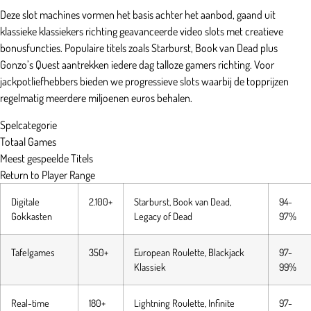
Deze slot machines vormen het basis achter het aanbod, gaand uit
klassieke klassiekers richting geavanceerde video slots met creatieve
bonusfuncties. Populaire titels zoals Starburst, Book van Dead plus
Gonzo’s Quest aantrekken iedere dag talloze gamers richting. Voor
jackpotliefhebbers bieden we progressieve slots waarbij de topprijzen
regelmatig meerdere miljoenen euros behalen.
Spelcategorie
Totaal Games
Meest gespeelde Titels
Return to Player Range
Digitale
2.100+
Starburst, Book van Dead,
94-
Gokkasten
Legacy of Dead
97%
Tafelgames
350+
European Roulette, Blackjack
97-
Klassiek
99%
Real-time
180+
Lightning Roulette, Infinite
97-