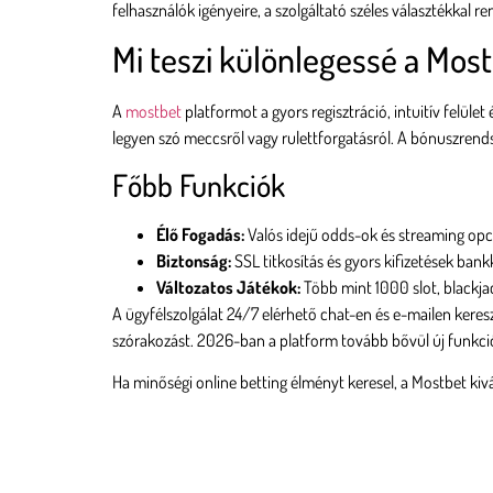
felhasználók igényeire, a szolgáltató széles választékkal ren
Mi teszi különlegessé a Mos
A
mostbet
platformot a gyors regisztráció, intuitív felü
legyen szó meccsről vagy rulettforgatásról. A bónuszrends
Főbb Funkciók
Élő Fogadás:
Valós idejű odds-ok és streaming op
Biztonság:
SSL titkosítás és gyors kifizetések bank
Változatos Játékok:
Több mint 1000 slot, blackjac
A ügyfélszolgálat 24/7 elérhető chat-en és e-mailen kereszt
szórakozást. 2026-ban a platform tovább bővül új funkciók
Ha minőségi online betting élményt keresel, a Mostbet kivál