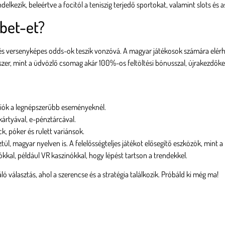
delkezik, beleértve a focitól a teniszig terjedő sportokat, valamint slots és as
tbet-et?
let és versenyképes odds-ok teszik vonzóvá. A magyar játékosok számára elé
zer, mint a üdvözlő csomag akár 100%-os feltöltési bónusszal, újrakezdőket
ciók a legnépszerűbb eseményeknél.
kártyával, e-pénztárcával.
k, póker és rulett variánsok.
ül, magyar nyelven is. A felelősségteljes játékot elősegítő eszközök, mint a 
kal, például VR kaszinókkal, hogy lépést tartson a trendekkel.
ó választás, ahol a szerencse és a stratégia találkozik. Próbáld ki még ma!