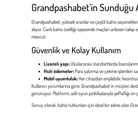
Grandpashabet’in Sunduğu A
Grandpashabet, yüksek oranlar ve çeşitli bahis seçenekleriy
alıyor. Canlı bahis özelliği sayesinde maçları anbean takip 
mevcut.
Güvenlik ve Kolay Kullanım
Lisanslı yapı:
Uluslararası standartlarda lisanslanmı
Hızlı ödemeler:
Para yatırma ve çekme işlemleri sa
Mobil uyumluluk:
Her cihazdan erişilebilir, kesintis
Kullanıcı yorumlarına göre, Grandpashabet’in müşteri deste
görünüyor. Platform, adil oyun politikalarıyla şeffaflığı ön
Sonuç olarak, bahis tutkunları için ideal bir adres olan G