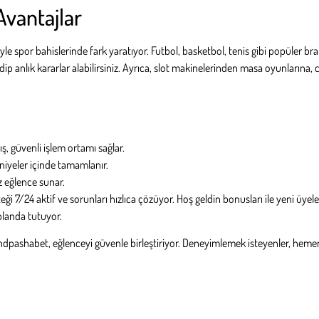
vantajlar
le spor bahislerinde fark yaratıyor. Futbol, basketbol, tenis gibi popüler br
edip anlık kararlar alabilirsiniz. Ayrıca, slot makinelerinden masa oyunlarına,
ş, güvenli işlem ortamı sağlar.
niyeler içinde tamamlanır.
iz eğlence sunar.
ği 7/24 aktif ve sorunları hızlıca çözüyor. Hoş geldin bonusları ile yeni üy
 planda tutuyor.
randpashabet, eğlenceyi güvenle birleştiriyor. Deneyimlemek isteyenler, heme