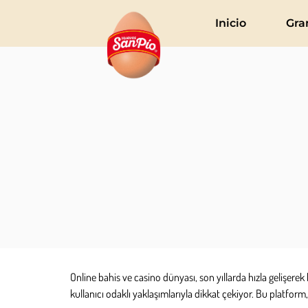
Inicio
Gra
Online bahis ve casino dünyası, son yıllarda hızla gelişerek
kullanıcı odaklı yaklaşımlarıyla dikkat çekiyor. Bu platfor