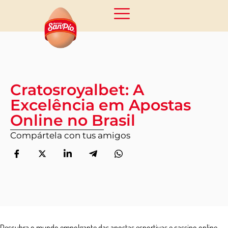
Cratosroyalbet: A
Excelência em Apostas
Online no Brasil
Compártela con tus amigos
Descubra o mundo empolgante das apostas esportivas e cassino online