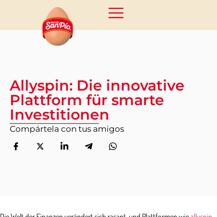
Allyspin: Die innovative
Plattform für smarte
Investitionen
Compártela con tus amigos
Die Welt der Finanzen verändert sich rasant, und Plattformen wie
allyspin